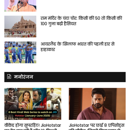
राम मंदिर के चंदा चोर: किसी की 50 तो किसी की
100 गुना बढ़ी हैसियत
आयरलैंड के खिलाफ भारत की पहली हार से
हाहाकार
मनोरंजन
वीकेंड होगा सुपरहिट! JioHotstar
JioHotstar पर छाई 8 एपिसोड्स