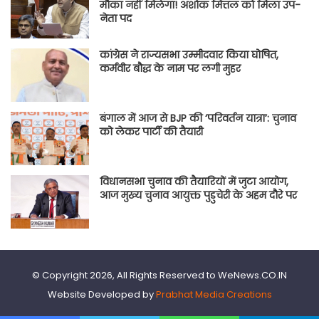
मौका नहीं मिलेगा! अशोक मित्तल को मिला उप-
नेता पद
कांग्रेस ने राज्यसभा उम्मीदवार किया घोषित,
कर्मवीर बौद्ध के नाम पर लगी मुहर
बंगाल में आज से BJP की ‘परिवर्तन यात्रा’: चुनाव
को लेकर पार्टी की तैयारी
विधानसभा चुनाव की तैयारियों में जुटा आयोग,
आज मुख्य चुनाव आयुक्त पुडुचेरी के अहम दौरे पर
© Copyright 2026, All Rights Reserved to WeNews.CO.IN
Website Developed by
Prabhat Media Creations