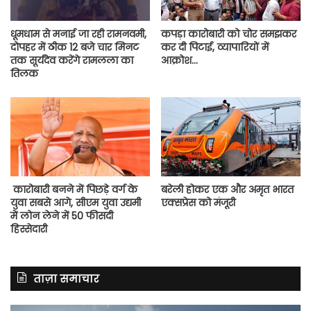
धूमधाम से मनाई जा रही रामनवमी,
कपड़ा कारोबारी को चोर समझकर
दोपहर में ठीक 12 बजे चार मिनट
कर दी पिटाई, व्यापारियों में
तक सूर्यदेव करेंगे रामलला का
आक्रोश…
तिलक
कारोबारी बनने में पिछड़े वर्ग के
बरेली होकर एक और अमृत भारत
युवा सबसे आगे, सीएम युवा उद्यमी
एक्सप्रेस को मंजूरी
में लोन लेने में 50 फीसदी
हिस्सेदारी
ताज़ा समाचार