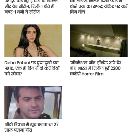
पर ट्रेंड कर रही हैं टॉप 10 फिल्में
की सीरीज, जिसमें दिखा प्यार से
और वेब सीरीज, रिलीज होते ही
धोखे तक का सफर; वीकेंड पर करें
नंबर-1 बनी ये सीरीज
बिंज वॉच
Disha Patani पर टूटा दुखों का
‘ऑब्सेशन’ और ‘हॉन्टेड 3डी’ के
पहाड़, एक ही दिन में दो करीबियों
बीच भारत में रिलीज हुई 2200
को खोया?
करोड़ी Horror Film
ऑटो रिक्शा में खूब बजता था 27
साल पुराना गीत