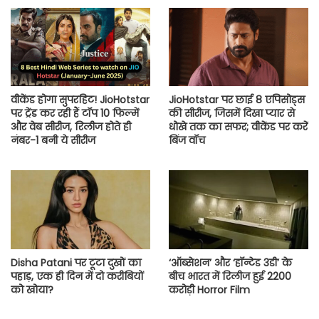
वीकेंड होगा सुपरहिट! JioHotstar
JioHotstar पर छाई 8 एपिसोड्स
पर ट्रेंड कर रही हैं टॉप 10 फिल्में
की सीरीज, जिसमें दिखा प्यार से
और वेब सीरीज, रिलीज होते ही
धोखे तक का सफर; वीकेंड पर करें
नंबर-1 बनी ये सीरीज
बिंज वॉच
Disha Patani पर टूटा दुखों का
‘ऑब्सेशन’ और ‘हॉन्टेड 3डी’ के
पहाड़, एक ही दिन में दो करीबियों
बीच भारत में रिलीज हुई 2200
को खोया?
करोड़ी Horror Film