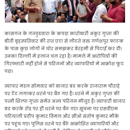
कासगंज के गंजडुंडवारा के कपड़ा कारोबारी अंकुर गुप्ता की
बीती बृहस्पतिवार की रात एटा से लौटते वक्त गणेशपुर फाटक
के पास कुछ लोगों ने चोर समझकर बेरहमी से पिटाई कर दी।
उनका दिल्ली में इलाज चल रहा है। मामले में आरोपियों की
गिरफ्तारी नहीं होने से परिजनों और व्यापारियों में आक्रोश फूट
पड़ा।
व्यापार मंडल सोमवार को बाजार बंद करके राजाराम चौराहे
पर टेंट लगाकर धरने पर बैठ गए हैं। धरने में अंकुर गुप्ता की
पत्नी शिल्पा गुप्ता समेत अन्य परिजन मौजूद हैं। व्यापारी बाजार
बंद करके रोड पर ही धरने पर बैठ गए। सूचना पर एसडीएम
पटियाली प्रदीप कुमार विमल और सीओ संतोष कुमार मौके
पर पहुंच गए। पुलिस धरने पर बैठे आक्रोशित व्यापारियों और