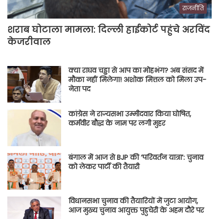
राजनीति
शराब घोटाला मामला: दिल्ली हाईकोर्ट पहुंचे अरविंद
केजरीवाल
क्या राघव चड्ढा से आप का मोहभंग? अब संसद में
मौका नहीं मिलेगा! अशोक मित्तल को मिला उप-
नेता पद
कांग्रेस ने राज्यसभा उम्मीदवार किया घोषित,
कर्मवीर बौद्ध के नाम पर लगी मुहर
बंगाल में आज से BJP की ‘परिवर्तन यात्रा’: चुनाव
को लेकर पार्टी की तैयारी
विधानसभा चुनाव की तैयारियों में जुटा आयोग,
आज मुख्य चुनाव आयुक्त पुडुचेरी के अहम दौरे पर