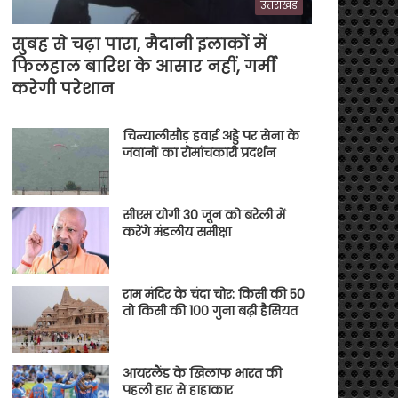
उत्तराखंड
सुबह से चढ़ा पारा, मैदानी इलाकों में
फिलहाल बारिश के आसार नहीं, गर्मी
करेगी परेशान
चिन्यालीसौड़ हवाई अड्डे पर सेना के
जवानों का रोमांचकारी प्रदर्शन
सीएम योगी 30 जून को बरेली में
करेंगे मंडलीय समीक्षा
राम मंदिर के चंदा चोर: किसी की 50
तो किसी की 100 गुना बढ़ी हैसियत
आयरलैंड के खिलाफ भारत की
पहली हार से हाहाकार