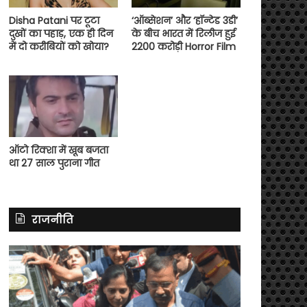
Disha Patani पर टूटा
‘ऑब्सेशन’ और ‘हॉन्टेड 3डी’
दुखों का पहाड़, एक ही दिन
के बीच भारत में रिलीज हुई
में दो करीबियों को खोया?
2200 करोड़ी Horror Film
ऑटो रिक्शा में खूब बजता
था 27 साल पुराना गीत
राजनीति