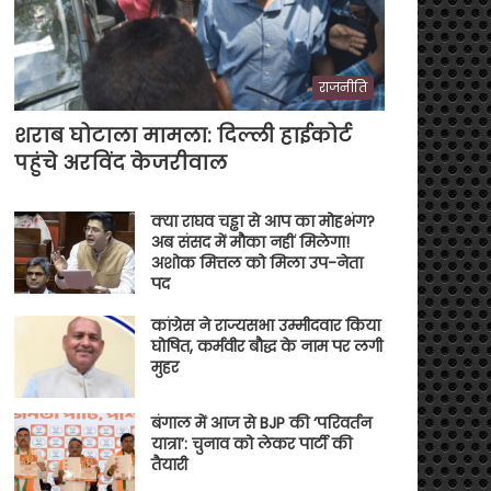
राजनीति
शराब घोटाला मामला: दिल्ली हाईकोर्ट
पहुंचे अरविंद केजरीवाल
क्या राघव चड्ढा से आप का मोहभंग?
अब संसद में मौका नहीं मिलेगा!
अशोक मित्तल को मिला उप-नेता
पद
कांग्रेस ने राज्यसभा उम्मीदवार किया
घोषित, कर्मवीर बौद्ध के नाम पर लगी
मुहर
बंगाल में आज से BJP की ‘परिवर्तन
यात्रा’: चुनाव को लेकर पार्टी की
तैयारी