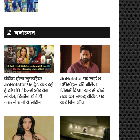
मनोरंजन
वीकेंड होगा सुपरहिट!
JioHotstar पर छाई 8
JioHotstar पर ट्रेंड कर रही
एपिसोड्स की सीरीज,
हैं टॉप 10 फिल्में और वेब
जिसमें दिखा प्यार से धोखे
सीरीज, रिलीज होते ही
तक का सफर; वीकेंड पर
नंबर-1 बनी ये सीरीज
करें बिंज वॉच