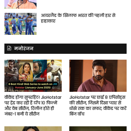
आयरलैंड के खिलाफ भारत की पहली हार से
हाहाकार
मनोरंजन
वीकेंड होगा सुपरहिट! JioHotstar
JioHotstar पर छाई 8 एपिसोड्स
पर ट्रेंड कर रही हैं टॉप 10 फिल्में
की सीरीज, जिसमें दिखा प्यार से
और वेब सीरीज, रिलीज होते ही
धोखे तक का सफर; वीकेंड पर करें
नंबर-1 बनी ये सीरीज
बिंज वॉच