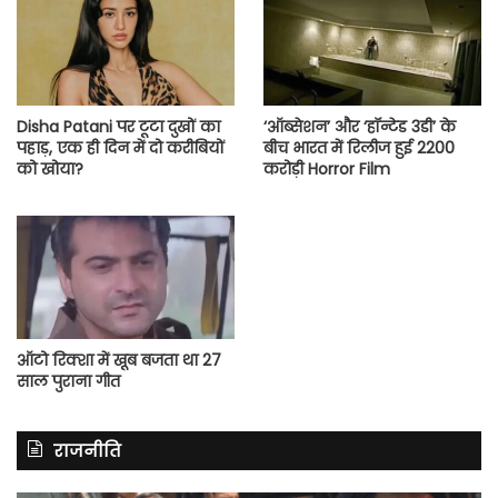
Disha Patani पर टूटा दुखों का
‘ऑब्सेशन’ और ‘हॉन्टेड 3डी’ के
पहाड़, एक ही दिन में दो करीबियों
बीच भारत में रिलीज हुई 2200
को खोया?
करोड़ी Horror Film
ऑटो रिक्शा में खूब बजता था 27
साल पुराना गीत
राजनीति