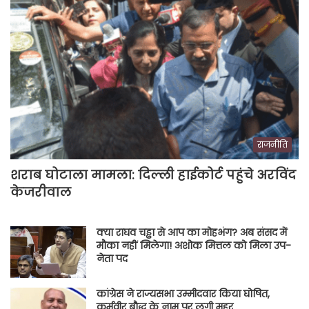
राजनीति
शराब घोटाला मामला: दिल्ली हाईकोर्ट पहुंचे अरविंद
केजरीवाल
क्या राघव चड्ढा से आप का मोहभंग? अब संसद में
मौका नहीं मिलेगा! अशोक मित्तल को मिला उप-
नेता पद
कांग्रेस ने राज्यसभा उम्मीदवार किया घोषित,
कर्मवीर बौद्ध के नाम पर लगी मुहर