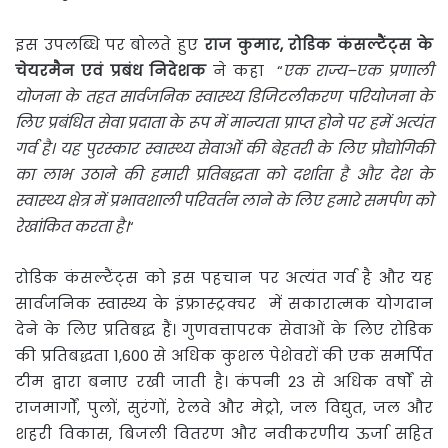
इस उपलब्धि पर बोलते हुए
राज
कुमार
,
रोडिक
कंसल्टैंट्स
के
चेयरमैन
एवं
प्रबंध
निदेशक
ने कहा “
एक
राज्य
–
एक
प्रणाली
योजना
के
तहत
सार्वजनिक
स्वास्थ्य
डिजिटलीकरण
परियोजना
के
लिए
प्रबंधित
सेवा
प्रदाता
के
रूप
में
मान्यता
प्राप्त
होने
पर
हमें
अत्यंत
गर्व
है।
यह
पुरस्कार
स्वास्थ्य
सेवाओं
की
बेहतरी
के
लिए
प्रौद्योगिकी
का
लाभ
उठाने
की
हमारी
प्रतिबद्धता
को
दर्शाता
है
और
देश
के
स्वास्थ्य
क्षेत्र
में
प्रभावशाली
परिवर्तन
लाने
के
लिए
हमारे
समर्पण
को
रेखांकित
करता
है।
“
रोडिक कंसल्टैंट्स को इस पहचान पर अत्यंत गर्व है और यह
सार्वजनिक स्वास्थ्य के इंफ्रास्ट्रक्चर में सकारात्मक योगदान
देने के लिए प्रतिबद्ध हैं। गुणवत्तापरक सेवाओं के लिए रोडिक
की प्रतिबद्धता 1,600 से अधिक कुशल पेशेवरों की एक समर्पित
टीम द्वारा बनाए रखी जाती है। कंपनी 23 से अधिक वर्षों से
राजमार्गों, पुलों, सुरंगों, रेलवे और मेट्रो, जल विद्युत, जल और
शहरी विकास, बिजली वितरण और नवीकरणीय ऊर्जा सहित