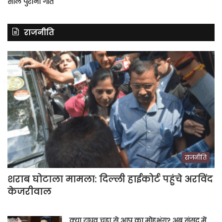
साल पुराना गीत
राजनीति
राजनीति
शराब घोटाला मामला: दिल्ली हाईकोर्ट पहुंचे अरविंद
केजरीवाल
क्या राघव चड्ढा से आप का मोहभंग? अब संसद में