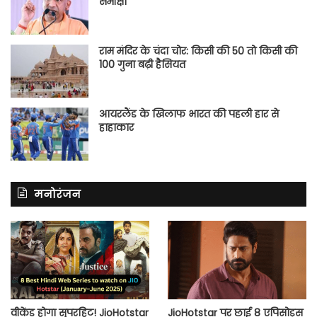
समीक्षा
राम मंदिर के चंदा चोर: किसी की 50 तो किसी की
100 गुना बढ़ी हैसियत
आयरलैंड के खिलाफ भारत की पहली हार से
हाहाकार
मनोरंजन
वीकेंड होगा सुपरहिट! JioHotstar
JioHotstar पर छाई 8 एपिसोड्स