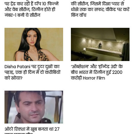
पर ट्रेंड कर रही हैं टॉप 10 फिल्में
की सीरीज, जिसमें दिखा प्यार से
और वेब सीरीज, रिलीज होते ही
धोखे तक का सफर; वीकेंड पर करें
नंबर-1 बनी ये सीरीज
बिंज वॉच
Disha Patani पर टूटा दुखों का
‘ऑब्सेशन’ और ‘हॉन्टेड 3डी’ के
पहाड़, एक ही दिन में दो करीबियों
बीच भारत में रिलीज हुई 2200
को खोया?
करोड़ी Horror Film
ऑटो रिक्शा में खूब बजता था 27