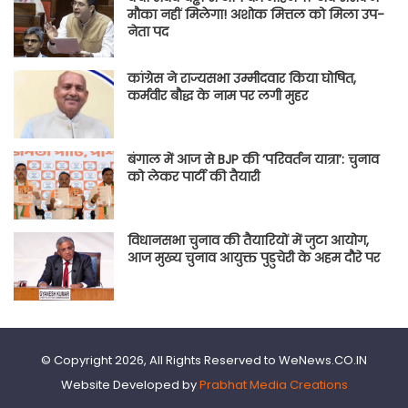
मौका नहीं मिलेगा! अशोक मित्तल को मिला उप-
नेता पद
कांग्रेस ने राज्यसभा उम्मीदवार किया घोषित,
कर्मवीर बौद्ध के नाम पर लगी मुहर
बंगाल में आज से BJP की ‘परिवर्तन यात्रा’: चुनाव
को लेकर पार्टी की तैयारी
विधानसभा चुनाव की तैयारियों में जुटा आयोग,
आज मुख्य चुनाव आयुक्त पुडुचेरी के अहम दौरे पर
© Copyright 2026, All Rights Reserved to WeNews.CO.IN
Website Developed by
Prabhat Media Creations