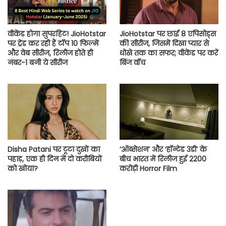
वीकेंड होगा सुपरहिट! JioHotstar
JioHotstar पर छाई 8 एपिसोड्स
पर ट्रेंड कर रही हैं टॉप 10 फिल्में
की सीरीज, जिसमें दिखा प्यार से
और वेब सीरीज, रिलीज होते ही
धोखे तक का सफर; वीकेंड पर करें
नंबर-1 बनी ये सीरीज
बिंज वॉच
Disha Patani पर टूटा दुखों का
‘ऑब्सेशन’ और ‘हॉन्टेड 3डी’ के
पहाड़, एक ही दिन में दो करीबियों
बीच भारत में रिलीज हुई 2200
को खोया?
करोड़ी Horror Film