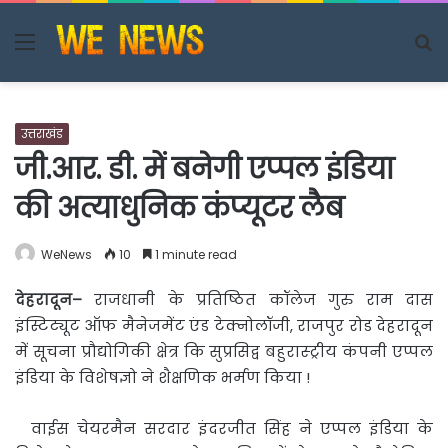
Menu
S
fo
उत्तराखंड
जी.आर. डी. में बनेगी एप्पल इंडिया
की अत्याधुनिक कंप्यूटर लैब
WeNews
10
1 minute read
देहरादून
–
राजधानी के प्रतिष्ठित कॉलेज गुरु राम दास
इंस्टिट्यूट ऑफ मैनेजमेंट एंड टेक्नोलॉजी,
राजपुर रोड देहरादून
में सूचना प्रौद्योगिकी क्षेत्र कि सुप्रसिद्व बहुरास्ट्रीय कंपनी एप्पल
इंडिया के विशेषज्ञो ने शैक्षणिक भर्मण किया !
वाईस चेयरमैन सरदार इंदरजीत सिंह ने एप्पल इंडिया के