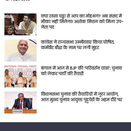
क्या राघव चड्ढा से आप का मोहभंग? अब संसद में
मौका नहीं मिलेगा! अशोक मित्तल को मिला उप-
नेता पद
कांग्रेस ने राज्यसभा उम्मीदवार किया घोषित,
कर्मवीर बौद्ध के नाम पर लगी मुहर
बंगाल में आज से BJP की ‘परिवर्तन यात्रा’: चुनाव
को लेकर पार्टी की तैयारी
विधानसभा चुनाव की तैयारियों में जुटा आयोग,
आज मुख्य चुनाव आयुक्त पुडुचेरी के अहम दौरे पर