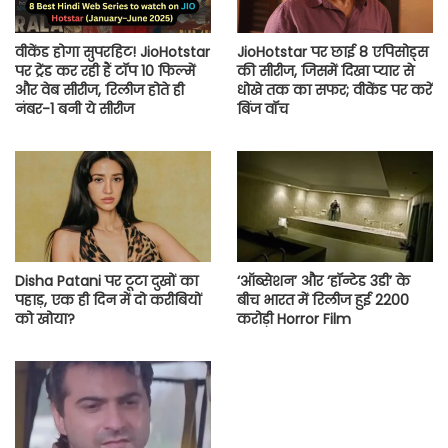
वीकेंड होगा सुपरहिट! JioHotstar
JioHotstar पर छाई 8 एपिसोड्स
पर ट्रेंड कर रही हैं टॉप 10 फिल्में
की सीरीज, जिसमें दिखा प्यार से
और वेब सीरीज, रिलीज होते ही
धोखे तक का सफर; वीकेंड पर करें
नंबर-1 बनी ये सीरीज
बिंज वॉच
Disha Patani पर टूटा दुखों का
‘ऑब्सेशन’ और ‘हॉन्टेड 3डी’ के
पहाड़, एक ही दिन में दो करीबियों
बीच भारत में रिलीज हुई 2200
को खोया?
करोड़ी Horror Film