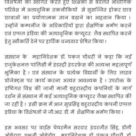
विशेषज्ञो का स्वागत करते हुए शिक्षकों से बदलते औधोगिक
परिवेश में अत्यधुनिक तकनीकियों से सुसज्जित होकर छात्र
छात्राओं का प्रयोगात्मक ज्ञान बढ़ाने का आहवान किया !
उन्होंने कम्पनीज के अधिकारियों द्वारा शैक्षणिक भर्मण करने
एवं एप्पल इंडिया की अत्याधुनिक कंप्यूटर लैब स्थापित करने
हेतु स्वीकर्ति देने पर हार्दिक धन्यवाद प्रेषित किया !
संस्थान के महानिदेशक डॉ. पंकज चौधरी ने कहा कि नई
एजुकेशनल पालिसी में इंडस्ट्री इंटरफ़ेस की अत्यन्त महत्वपूर्ण
भूमिका है ! एवं संस्थान के प्रत्येक विद्यार्थी के लिए लाइव
प्रोजेक्ट्स पर कार्य करना अत्यंत आवश्यक है ! उपरोक्त के
द्रष्टिगत विश्व की जानी मानी बहुरास्ट्रीय कंपनियों के मार्ग
दर्शन से संस्थान में कई अत्याधुनिक कंप्यूटर लैब्स स्थापित की
जा रही है ! इसी क्रम में आज सुप्रसिद्व बहुरास्ट्रीय कंपनी एप्पल
इंडिया के विशेषज्ञो ने जी.आर. डी. में शैक्षणिक भर्मण किया !
इस अवसर पर वाईस चेयरमैन सरदार इंदरजीत सिंह, डॉली
ओबेराय, प्रभजी ओबेरॉय, महानिदेशक डॉ. पंकज चौधरी, डॉ.