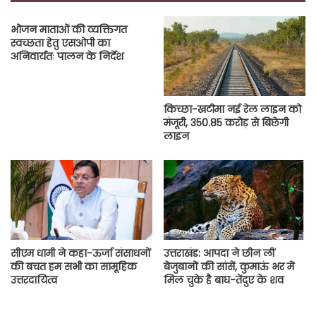
भोजन माताओं की व्यक्तिगत
स्वच्छता हेतु एसओपी का
अनिवार्यतः पालन के निर्देश
किच्छा-खटीमा नई रेल लाइन को
मंजूरी, 350.85 करोड़ से बिछेगी
लाइन
सीएम धामी ने कहा-ऊर्जा संसाधनों
उत्तराखंड: आपदा ने छीन लीं
की बचत हम सभी का सामूहिक
बेजुबानों की सांसें, कुमाऊं भर में
उत्तरदायित्व
मिल चुके है बाघ-तेंदुए के शव