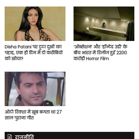
Disha Patani पर टूटा दुखों का
‘ऑब्सेशन’ और ‘हॉन्टेड 3डी’ के
पहाड़, एक ही दिन में दो करीबियों
बीच भारत में रिलीज हुई 2200
को खोया?
करोड़ी Horror Film
ऑटो रिक्शा में खूब बजता था 27
साल पुराना गीत
राजनीति