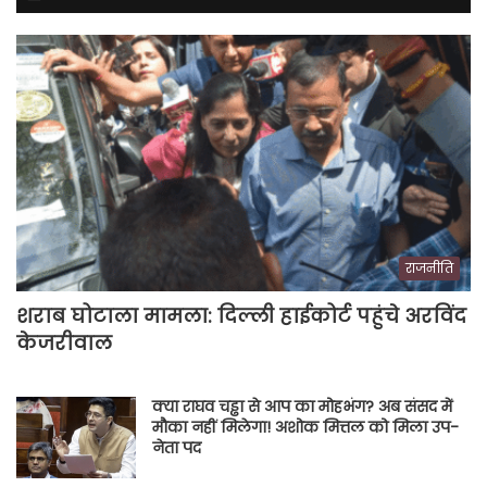
राजनीति
शराब घोटाला मामला: दिल्ली हाईकोर्ट पहुंचे अरविंद
केजरीवाल
क्या राघव चड्ढा से आप का मोहभंग? अब संसद में
मौका नहीं मिलेगा! अशोक मित्तल को मिला उप-
नेता पद