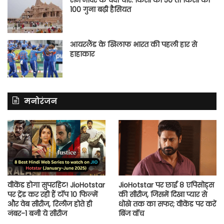
राम मंदिर के चंदा चोर: किसी की 50 तो किसी की
100 गुना बढ़ी हैसियत
आयरलैंड के खिलाफ भारत की पहली हार से
हाहाकार
मनोरंजन
वीकेंड होगा सुपरहिट! JioHotstar
JioHotstar पर छाई 8 एपिसोड्स
पर ट्रेंड कर रही हैं टॉप 10 फिल्में
की सीरीज, जिसमें दिखा प्यार से
और वेब सीरीज, रिलीज होते ही
धोखे तक का सफर; वीकेंड पर करें
नंबर-1 बनी ये सीरीज
बिंज वॉच