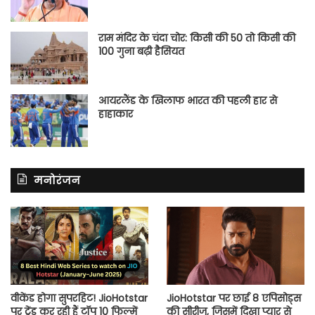
राम मंदिर के चंदा चोर: किसी की 50 तो किसी की
100 गुना बढ़ी हैसियत
आयरलैंड के खिलाफ भारत की पहली हार से
हाहाकार
मनोरंजन
वीकेंड होगा सुपरहिट! JioHotstar
JioHotstar पर छाई 8 एपिसोड्स
पर ट्रेंड कर रही हैं टॉप 10 फिल्में
की सीरीज, जिसमें दिखा प्यार से