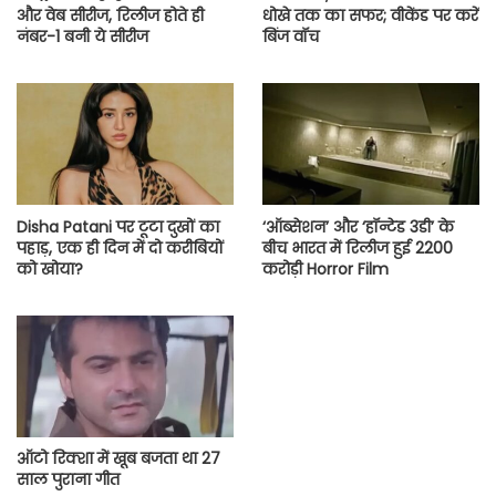
और वेब सीरीज, रिलीज होते ही
धोखे तक का सफर; वीकेंड पर करें
नंबर-1 बनी ये सीरीज
बिंज वॉच
Disha Patani पर टूटा दुखों का
‘ऑब्सेशन’ और ‘हॉन्टेड 3डी’ के
पहाड़, एक ही दिन में दो करीबियों
बीच भारत में रिलीज हुई 2200
को खोया?
करोड़ी Horror Film
ऑटो रिक्शा में खूब बजता था 27
साल पुराना गीत