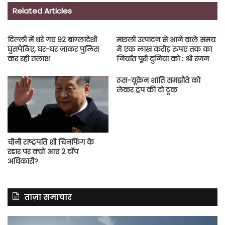
Related Articles
दिल्ली में धरे गए 92 बांग्लादेशी
मछली उत्पादन से आने वाले समय
घुसपैठिए, घर-घर जाकर पुलिस
में एक लाख करोड़ रुपए तक का
कर रही तलाश
निर्यात पूरी दुनिया को : श्री रंजन
रूस-यूक्रेन शांति समझौते को
लेकर ट्रंप की दो टूक
चीनी राष्ट्रपति शी चिनफिंग के
रडार पर क्यों आए 2 टॉप
अधिकारी?
ताज़ा समाचार