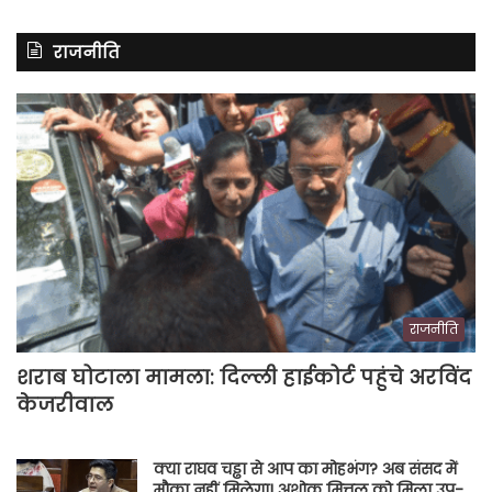
राजनीति
राजनीति
शराब घोटाला मामला: दिल्ली हाईकोर्ट पहुंचे अरविंद
केजरीवाल
क्या राघव चड्ढा से आप का मोहभंग? अब संसद में
मौका नहीं मिलेगा! अशोक मित्तल को मिला उप-