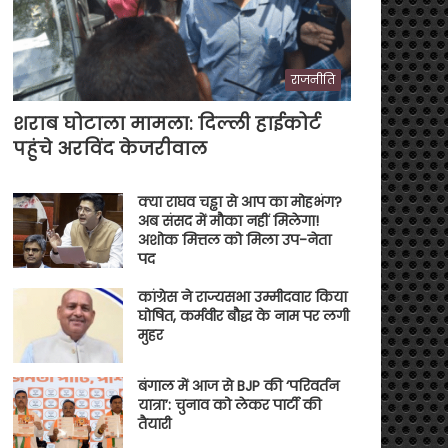
राजनीति
शराब घोटाला मामला: दिल्ली हाईकोर्ट
पहुंचे अरविंद केजरीवाल
क्या राघव चड्ढा से आप का मोहभंग?
अब संसद में मौका नहीं मिलेगा!
अशोक मित्तल को मिला उप-नेता
पद
कांग्रेस ने राज्यसभा उम्मीदवार किया
घोषित, कर्मवीर बौद्ध के नाम पर लगी
मुहर
बंगाल में आज से BJP की ‘परिवर्तन
यात्रा’: चुनाव को लेकर पार्टी की
तैयारी