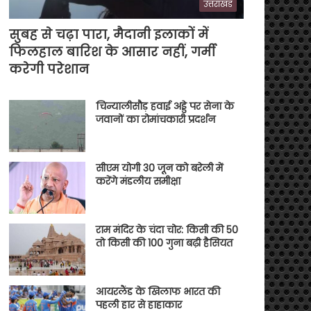
उत्तराखंड
सुबह से चढ़ा पारा, मैदानी इलाकों में
फिलहाल बारिश के आसार नहीं, गर्मी
करेगी परेशान
चिन्यालीसौड़ हवाई अड्डे पर सेना के
जवानों का रोमांचकारी प्रदर्शन
सीएम योगी 30 जून को बरेली में
करेंगे मंडलीय समीक्षा
राम मंदिर के चंदा चोर: किसी की 50
तो किसी की 100 गुना बढ़ी हैसियत
आयरलैंड के खिलाफ भारत की
पहली हार से हाहाकार