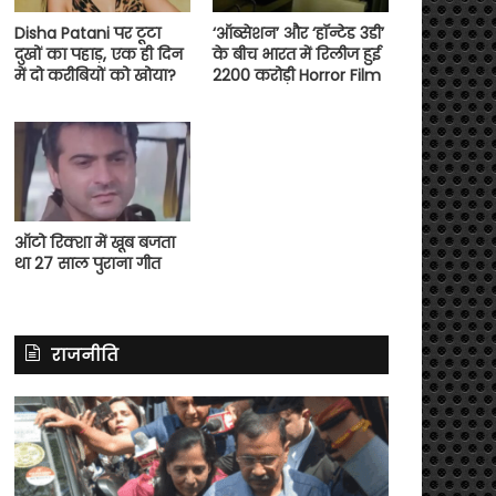
Disha Patani पर टूटा
‘ऑब्सेशन’ और ‘हॉन्टेड 3डी’
दुखों का पहाड़, एक ही दिन
के बीच भारत में रिलीज हुई
में दो करीबियों को खोया?
2200 करोड़ी Horror Film
ऑटो रिक्शा में खूब बजता
था 27 साल पुराना गीत
राजनीति