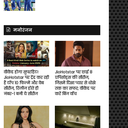
मनोरंजन
वीकेंड होगा सुपरहिट!
JioHotstar पर छाई 8
JioHotstar पर ट्रेंड कर रही
एपिसोड्स की सीरीज,
हैं टॉप 10 फिल्में और वेब
जिसमें दिखा प्यार से धोखे
सीरीज, रिलीज होते ही
तक का सफर; वीकेंड पर
नंबर-1 बनी ये सीरीज
करें बिंज वॉच