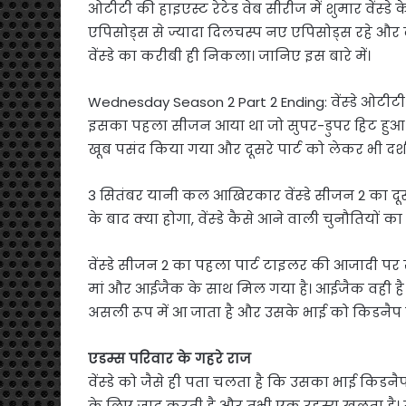
ओटीटी की हाइएस्ट रेटेड वेब सीरीज में शुमार वेंस्ड
एपिसोड्स से ज्यादा दिलचस्प नए एपिसोड्स रहे और क्
वेंस्डे का करीबी ही निकला। जानिए इस बारे में।
Wednesday Season 2 Part 2 Ending: वेंस्डे ओटीटी 
इसका पहला सीजन आया था जो सुपर-डुपर हिट हुआ 
खूब पसंद किया गया और दूसरे पार्ट को लेकर भी दर्
3 सितंबर यानी कल आखिरकार वेंस्डे सीजन 2 का दू
के बाद क्या होगा, वेंस्डे कैसे आने वाली चुनौतियों
वेंस्डे सीजन 2 का पहला पार्ट टाइलर की आजादी पर ख
मां और आईजैक के साथ मिल गया है। आईजैक वही है जि
असली रूप में आ जाता है और उसके भाई को किडनैप कर
एडम्स परिवार के गहरे राज
वेंस्डे को जैसे ही पता चलता है कि उसका भाई किडनै
के लिए जादू करती है और तभी एक रहस्य खुलता है। 