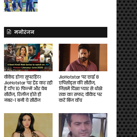
मनोरंजन
वीकेंड होगा सुपरहिट!
JioHotstar पर छाई 8
JioHotstar पर ट्रेंड कर रही
एपिसोड्स की सीरीज,
हैं टॉप 10 फिल्में और वेब
जिसमें दिखा प्यार से धोखे
सीरीज, रिलीज होते ही
तक का सफर; वीकेंड पर
नंबर-1 बनी ये सीरीज
करें बिंज वॉच