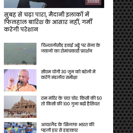
उत्तराखंड
सुबह से चढ़ा पारा, मैदानी इलाकों में
फिलहाल बारिश के आसार नहीं, गर्मी
करेगी परेशान
चिन्यालीसौड़ हवाई अड्डे पर सेना के
जवानों का रोमांचकारी प्रदर्शन
सीएम योगी 30 जून को बरेली में
करेंगे मंडलीय समीक्षा
राम मंदिर के चंदा चोर: किसी की 50
तो किसी की 100 गुना बढ़ी हैसियत
आयरलैंड के खिलाफ भारत की
पहली हार से हाहाकार