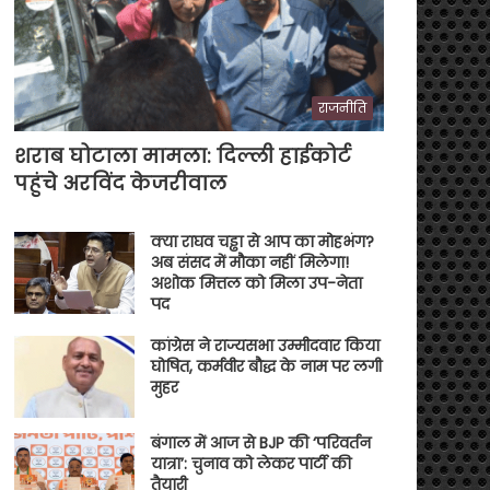
राजनीति
शराब घोटाला मामला: दिल्ली हाईकोर्ट
पहुंचे अरविंद केजरीवाल
क्या राघव चड्ढा से आप का मोहभंग?
अब संसद में मौका नहीं मिलेगा!
अशोक मित्तल को मिला उप-नेता
पद
कांग्रेस ने राज्यसभा उम्मीदवार किया
घोषित, कर्मवीर बौद्ध के नाम पर लगी
मुहर
बंगाल में आज से BJP की ‘परिवर्तन
यात्रा’: चुनाव को लेकर पार्टी की
तैयारी