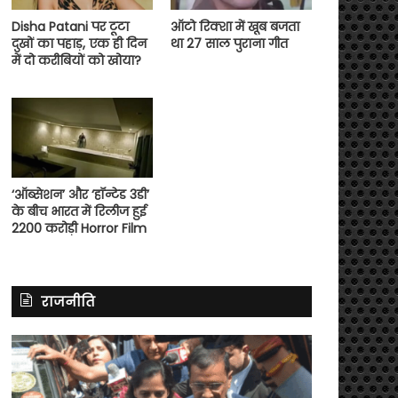
Disha Patani पर टूटा
ऑटो रिक्शा में खूब बजता
दुखों का पहाड़, एक ही दिन
था 27 साल पुराना गीत
में दो करीबियों को खोया?
‘ऑब्सेशन’ और ‘हॉन्टेड 3डी’
के बीच भारत में रिलीज हुई
2200 करोड़ी Horror Film
राजनीति