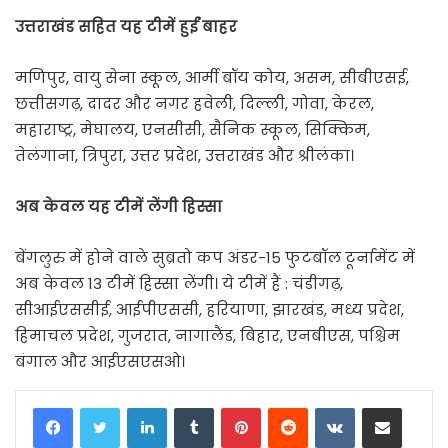
उत्तराखंड सहित यह टीमें हुईं बाहर
मणिपुर, वायु सेना स्कूल, आर्मी बॉय कोय, असम, सीबीएसई,
छत्तीसगढ़, दादर और नगर हवेली, दिल्ली, गोवा, केरल,
महाराष्ट्र, मेघालय, एनसीसी, सैनिक स्कूल, सिक्किम,
तेलंगाना, त्रिपुरा, उत्तर प्रदेश, उत्तराखंड और श्रीलंका।
अब केवल यह टीमें लेंगी हिस्सा
बेंगलुरु में होने वाले सुब्रतो कप अंडर-15 फुटबॉल टूर्नामेंट में
अब केवल 13 टीमें हिस्सा लेंगी। ये टीमें हैं : चंडीगढ़,
सीआईएससीई, आईपीएससी, हरियाणा, झारखंड, मध्य प्रदेश,
हिमाचल प्रदेश, गुजरात, नागालैंड, बिहार, एनबीएस, पश्चिम
बंगाल और आईएसएसओ।
LinkedIn
Tumblr
Pinterest
Reddit
VKontakte
Share via Email