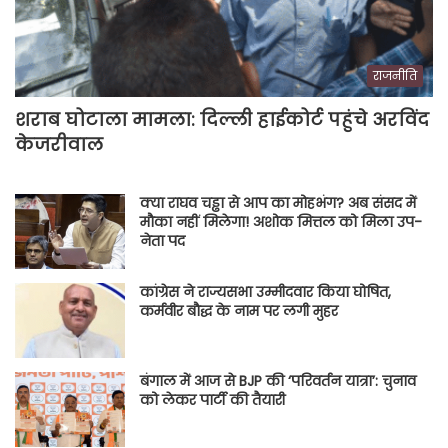
राजनीति
शराब घोटाला मामला: दिल्ली हाईकोर्ट पहुंचे अरविंद
केजरीवाल
क्या राघव चड्ढा से आप का मोहभंग? अब संसद में
मौका नहीं मिलेगा! अशोक मित्तल को मिला उप-
नेता पद
कांग्रेस ने राज्यसभा उम्मीदवार किया घोषित,
कर्मवीर बौद्ध के नाम पर लगी मुहर
बंगाल में आज से BJP की ‘परिवर्तन यात्रा’: चुनाव
को लेकर पार्टी की तैयारी