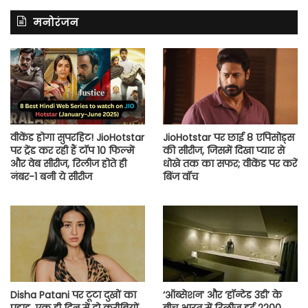
मनोरंजन
वीकेंड होगा सुपरहिट! JioHotstar
JioHotstar पर छाई 8 एपिसोड्स
पर ट्रेंड कर रही हैं टॉप 10 फिल्में
की सीरीज, जिसमें दिखा प्यार से
और वेब सीरीज, रिलीज होते ही
धोखे तक का सफर; वीकेंड पर करें
नंबर-1 बनी ये सीरीज
बिंज वॉच
Disha Patani पर टूटा दुखों का
‘ऑब्सेशन’ और ‘हॉन्टेड 3डी’ के
पहाड़, एक ही दिन में दो करीबियों
बीच भारत में रिलीज हुई 2200