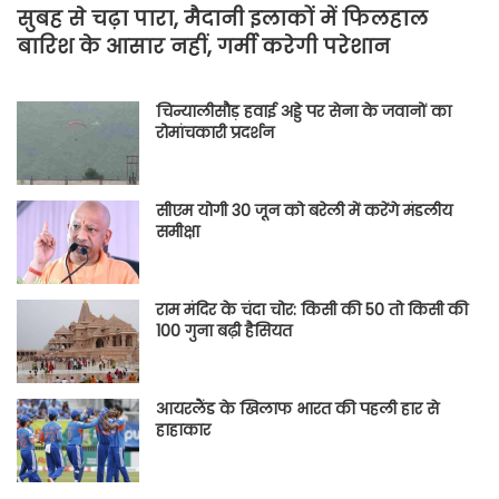
सुबह से चढ़ा पारा, मैदानी इलाकों में फिलहाल
बारिश के आसार नहीं, गर्मी करेगी परेशान
चिन्यालीसौड़ हवाई अड्डे पर सेना के जवानों का
रोमांचकारी प्रदर्शन
सीएम योगी 30 जून को बरेली में करेंगे मंडलीय
समीक्षा
राम मंदिर के चंदा चोर: किसी की 50 तो किसी की
100 गुना बढ़ी हैसियत
आयरलैंड के खिलाफ भारत की पहली हार से
हाहाकार