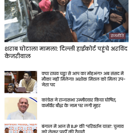
राजनीति
शराब घोटाला मामला: दिल्ली हाईकोर्ट पहुंचे अरविंद
केजरीवाल
क्या राघव चड्ढा से आप का मोहभंग? अब संसद में
मौका नहीं मिलेगा! अशोक मित्तल को मिला उप-
नेता पद
कांग्रेस ने राज्यसभा उम्मीदवार किया घोषित,
कर्मवीर बौद्ध के नाम पर लगी मुहर
बंगाल में आज से BJP की ‘परिवर्तन यात्रा’: चुनाव
को लेकर पार्टी की तैयारी