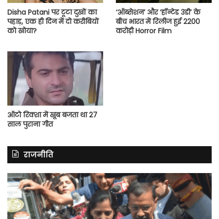
Disha Patani पर टूटा दुखों का
‘ऑब्सेशन’ और ‘हॉन्टेड 3डी’ के
पहाड़, एक ही दिन में दो करीबियों
बीच भारत में रिलीज हुई 2200
को खोया?
करोड़ी Horror Film
ऑटो रिक्शा में खूब बजता था 27
साल पुराना गीत
राजनीति