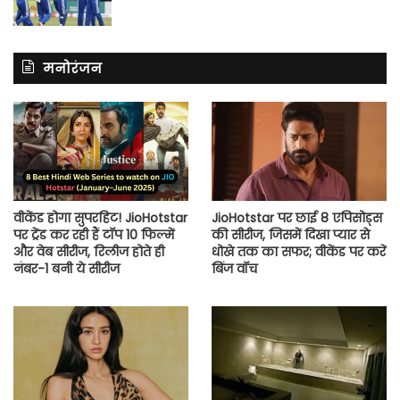
मनोरंजन
वीकेंड होगा सुपरहिट! JioHotstar
JioHotstar पर छाई 8 एपिसोड्स
पर ट्रेंड कर रही हैं टॉप 10 फिल्में
की सीरीज, जिसमें दिखा प्यार से
और वेब सीरीज, रिलीज होते ही
धोखे तक का सफर; वीकेंड पर करें
नंबर-1 बनी ये सीरीज
बिंज वॉच