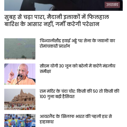
उत्तराखंड
सुबह से चढ़ा पारा, मैदानी इलाकों में फिलहाल
बारिश के आसार नहीं, गर्मी करेगी परेशान
चिन्यालीसौड़ हवाई अड्डे पर सेना के जवानों का
रोमांचकारी प्रदर्शन
सीएम योगी 30 जून को बरेली में करेंगे मंडलीय
समीक्षा
राम मंदिर के चंदा चोर: किसी की 50 तो किसी की
100 गुना बढ़ी हैसियत
आयरलैंड के खिलाफ भारत की पहली हार से
हाहाकार