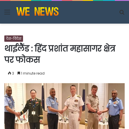
Menu
S
fo
देश-विदेश
थाईलैंड : हिंद प्रशांत महासागर क्षेत्र
पर फोकस
3
1 minute read