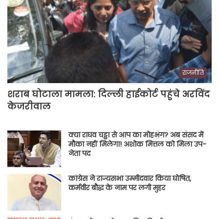
राजनीति
शराब घोटाला मामला: दिल्ली हाईकोर्ट पहुंचे अरविंद
केजरीवाल
क्या राघव चड्ढा से आप का मोहभंग? अब संसद में
मौका नहीं मिलेगा! अशोक मित्तल को मिला उप-
नेता पद
कांग्रेस ने राज्यसभा उम्मीदवार किया घोषित,
कर्मवीर बौद्ध के नाम पर लगी मुहर