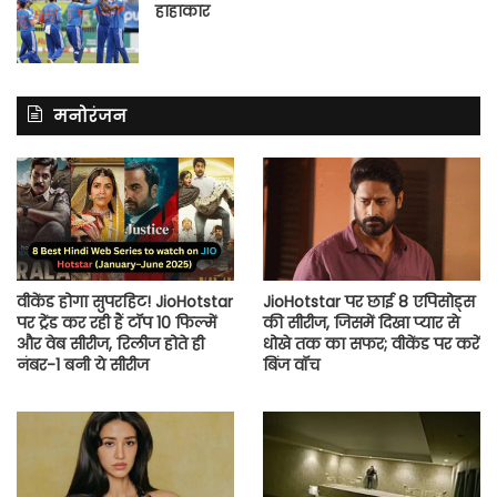
हाहाकार
मनोरंजन
वीकेंड होगा सुपरहिट! JioHotstar
JioHotstar पर छाई 8 एपिसोड्स
पर ट्रेंड कर रही हैं टॉप 10 फिल्में
की सीरीज, जिसमें दिखा प्यार से
और वेब सीरीज, रिलीज होते ही
धोखे तक का सफर; वीकेंड पर करें
नंबर-1 बनी ये सीरीज
बिंज वॉच