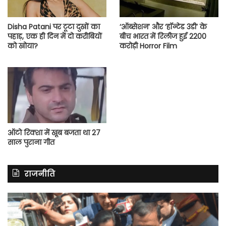
Disha Patani पर टूटा दुखों का
‘ऑब्सेशन’ और ‘हॉन्टेड 3डी’ के
पहाड़, एक ही दिन में दो करीबियों
बीच भारत में रिलीज हुई 2200
को खोया?
करोड़ी Horror Film
ऑटो रिक्शा में खूब बजता था 27
साल पुराना गीत
राजनीति