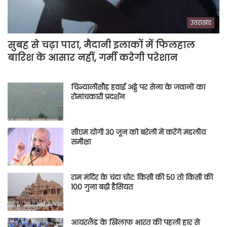
उत्तराखंड
सुबह से चढ़ा पारा, मैदानी इलाकों में फिलहाल
बारिश के आसार नहीं, गर्मी करेगी परेशान
चिन्यालीसौड़ हवाई अड्डे पर सेना के जवानों का
रोमांचकारी प्रदर्शन
सीएम योगी 30 जून को बरेली में करेंगे मंडलीय
समीक्षा
राम मंदिर के चंदा चोर: किसी की 50 तो किसी की
100 गुना बढ़ी हैसियत
आयरलैंड के खिलाफ भारत की पहली हार से