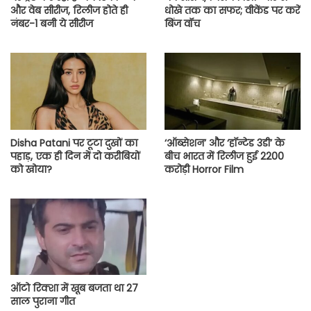
और वेब सीरीज, रिलीज होते ही
धोखे तक का सफर; वीकेंड पर करें
नंबर-1 बनी ये सीरीज
बिंज वॉच
Disha Patani पर टूटा दुखों का
‘ऑब्सेशन’ और ‘हॉन्टेड 3डी’ के
पहाड़, एक ही दिन में दो करीबियों
बीच भारत में रिलीज हुई 2200
को खोया?
करोड़ी Horror Film
ऑटो रिक्शा में खूब बजता था 27
साल पुराना गीत