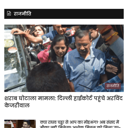
राजनीति
राजनीति
शराब घोटाला मामला: दिल्ली हाईकोर्ट पहुंचे अरविंद
केजरीवाल
क्या राघव चड्ढा से आप का मोहभंग? अब संसद में
मौका नहीं मिलेगा! अशोक मित्तल को मिला उप-