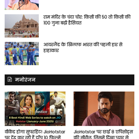
राम मंदिर के चंदा चोर: किसी की 50 तो किसी की
100 गुना बढ़ी हैसियत
आयरलैंड के खिलाफ भारत की पहली हार से
हाहाकार
मनोरंजन
वीकेंड होगा सुपरहिट! JioHotstar
JioHotstar पर छाई 8 एपिसोड्स
पर ट्रेंड कर रही हैं टॉप 10 फिल्में
की सीरीज, जिसमें दिखा प्यार से