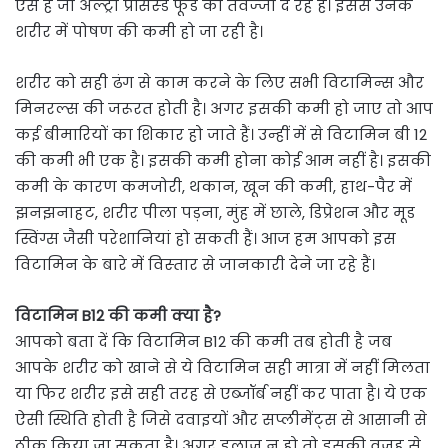
ऐसे हैं जो अल्‍ट्रा प्रॉसेस्‍ड फूड को तवज्‍जो दे रहे हैं। इससे उनके
शरीर में पोषण की कमी हो जा रही है।
शरीर को सही ढंग से काम करने के ल‍िए सभी वि‍टाम‍िन्‍स और
म‍िनरल्‍स की जरूरत होती है। अगर इसकी कमी हो जाए तो आप
कई बीमार‍ियों का श‍िकार हो जाते हैं। उन्‍हीं में से व‍िटाम‍िन बी 12
की कमी भी एक है। इसकी कमी होना कोई आम नहीं है। इसकी
कमी के कारण कमजोरी, थकान, खून की कमी, हाथ-पैर में
झनझनाहट, शरीर पीला पड़ना, मुंह में छाले, डिप्रेशन और मूड
स्विंग्स जैसी परेशानियां हो सकती हैं। आज हम आपको इस
व‍िटाम‍िन के बारे में व‍िस्‍तार से जानकारी देने जा रहे हैं।
विटामिन B12 की कमी क्या है?
आपको बता दें क‍ि विटामिन B12 की कमी तब होती है जब
आपके शरीर को खाने से ये विटामिन सही मात्रा में नहीं मिलता
या फिर शरीर इसे सही तरह से एब्‍जॉर्ब नहीं कर पाता है। ये एक
ऐसी स्थिति होती है जिसे दवाइयों और सप्लीमेंट्स से आसानी से
ठीक किया जा सकता है। अगर इलाज न हो तो इसकी वजह से