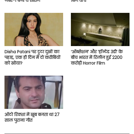
नंबर-1 बनी ये सीरीज
बिंज वॉच
Disha Patani पर टूटा दुखों का
‘ऑब्सेशन’ और ‘हॉन्टेड 3डी’ के
पहाड़, एक ही दिन में दो करीबियों
बीच भारत में रिलीज हुई 2200
को खोया?
करोड़ी Horror Film
ऑटो रिक्शा में खूब बजता था 27
साल पुराना गीत