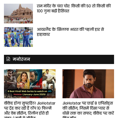
राम मंदिर के चंदा चोर: किसी की 50 तो किसी की
100 गुना बढ़ी हैसियत
आयरलैंड के खिलाफ भारत की पहली हार से
हाहाकार
मनोरंजन
वीकेंड होगा सुपरहिट! JioHotstar
JioHotstar पर छाई 8 एपिसोड्स
पर ट्रेंड कर रही हैं टॉप 10 फिल्में
की सीरीज, जिसमें दिखा प्यार से
और वेब सीरीज, रिलीज होते ही
धोखे तक का सफर; वीकेंड पर करें