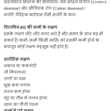
डाइजेस्‍ट‍िव स‍िस्‍टम की बीमारियां: जैसे क्रोहन ड‍िजीज (Crohn’s
disease) और सीलिएक रोग (Celiac disease)।
सर्जरी: गैस्ट्रिक बाईपास जैसी सर्जरी के बाद।
विटामिन B12 की कमी के लक्षण
इसके लक्षण धीरे-धीरे नजर आते हैं और समय के साथ बढ़ भी
सकते हैं। कभी-कभी किसी व्यक्ति को इसकी कमी होने के
बावजूद कोई लक्षण महसूस नहीं होते हैं।
शारीरिक लक्षण
थकान या कमजोरी
जी मिचलाना
उल्टी या दस्त
भूख कम लगना
वजन कम होना
मुंह या जीभ में जलन होना
त्वचा का पीली पड़ना
नर्व्स से जुड़े लक्षण