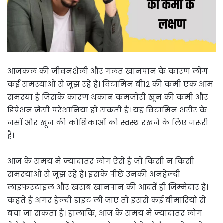
आजकल की जीवनशैली और गलत खानपान के कारण लोग
कई समस्याओं से जूझ रहे हैं। विटामिन बी12 की कमी एक आम
समस्या है जिसके कारण थकान कमजोरी खून की कमी और
डिप्रेशन जैसी परेशानियां हो सकती हैं। यह विटामिन शरीर के
नसों और खून की कोशिकाओं को स्वस्थ रखने के लिए जरूरी
है।
आज के समय में ज्‍यादातर लोग ऐसे हैं जो क‍िसी न क‍िसी
समस्‍याओं से जूझ रहे हैं। इसके पीछे उनकी अनहेल्‍दी
लाइफस्‍टाइल और खराब खानपान की आदतें ही ज‍िम्‍मेदार हैं।
कहते हैं अगर हेल्‍दी डाइट ली जाए तो इससे कई बीमार‍ियों से
बचा जा सकता है। हालांक‍ि, आज के समय में ज्‍यादातर लोग