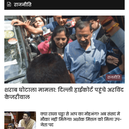
राजनीति
राजनीति
शराब घोटाला मामला: दिल्ली हाईकोर्ट पहुंचे अरविंद
केजरीवाल
क्या राघव चड्ढा से आप का मोहभंग? अब संसद में
मौका नहीं मिलेगा! अशोक मित्तल को मिला उप-
नेता पद