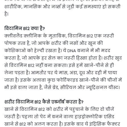
शारीरिक, मानसिक और नर्व्स से जुड़ी कई समस्याएं हो सकती
हैं।
विटामिन B12 क्या है?
क्‍लीवलैंड क्‍लीन‍िक के मुताब‍िक, विटामिन B12 एक जरूरी
पोषक तत्व है, जो आपके शरीर की नसों और खून की
कोशिकाओं को हेल्‍दी रखता है। ये DNA बनाने में भी मदद
करता है, जो आपके हर सेल का जरूरी हिस्सा होता है। शरीर खुद
से विटामिन B12 नहीं बना सकता। इसे हमें खाने-पीने से ही
लेना पड़ता है। आमतौर पर ये मांस, अंडा, दूध और दही में पाया
जाता है। इसके अलावा कुछ फोर्टिफाइड खाने-पीने की चीजों में
भी इसे डाला जाता है, जैसे ब्रेड, सीरियल और न्यूट्रिशनल यीस्ट।
शरीर विटामिन B12 कैसे एब्‍जॉर्ब करता है?
खाने से विटामिन B12 को शरीर में पहुंचाने के लिए दो चीजें
जरूरी हैं। पहला तो पेट में बनने वाला हाइड्रोक्लोरिक एसिड
खाने से B12 को अलग करता है। इसके बाद ये इंट्रिंसिक फैक्टर