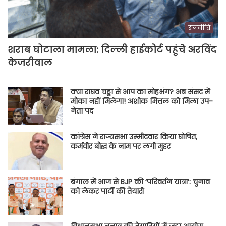
राजनीति
शराब घोटाला मामला: दिल्ली हाईकोर्ट पहुंचे अरविंद
केजरीवाल
क्या राघव चड्ढा से आप का मोहभंग? अब संसद में
मौका नहीं मिलेगा! अशोक मित्तल को मिला उप-
नेता पद
कांग्रेस ने राज्यसभा उम्मीदवार किया घोषित,
कर्मवीर बौद्ध के नाम पर लगी मुहर
बंगाल में आज से BJP की ‘परिवर्तन यात्रा’: चुनाव
को लेकर पार्टी की तैयारी