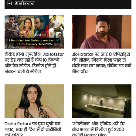
मनोरंजन
वीकेंड होगा सुपरहिट! JioHotstar
JioHotstar पर छाई 8 एपिसोड्स
पर ट्रेंड कर रही हैं टॉप 10 फिल्में
की सीरीज, जिसमें दिखा प्यार से
और वेब सीरीज, रिलीज होते ही
धोखे तक का सफर; वीकेंड पर करें
नंबर-1 बनी ये सीरीज
बिंज वॉच
Disha Patani पर टूटा दुखों का
‘ऑब्सेशन’ और ‘हॉन्टेड 3डी’ के
पहाड़, एक ही दिन में दो करीबियों
बीच भारत में रिलीज हुई 2200
को खोया?
करोड़ी Horror Film