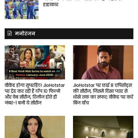
हाहाकार
मनोरंजन
वीकेंड होगा सुपरहिट! JioHotstar
JioHotstar पर छाई 8 एपिसोड्स
पर ट्रेंड कर रही हैं टॉप 10 फिल्में
की सीरीज, जिसमें दिखा प्यार से
और वेब सीरीज, रिलीज होते ही
धोखे तक का सफर; वीकेंड पर करें
नंबर-1 बनी ये सीरीज
बिंज वॉच