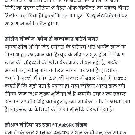
शाह रुख ने बताया था कि उनके बेटे आर्यन खान की बतौर
निर्देशक पहली सीरीज ‘द बैड्स ऑफ बॉलीवुड’ का पहला टीजर
रिलीज कर दिया है। हालांकि इसका पूरा प्रिव्यू नेटफ्लिक्स पर
20 अगस्त को रिलीज होगा।
सीरीज में कौन-कौन से कलाकार आएंगे नजर
पहला सीन शो के लीड एक्टर्स के परिचय और आर्यन खान के
पिता शाह रुख खान को ट्रिब्यूट के तौर पर शुरू होता है। किंग
खान की मोहब्बतें की थीम बैकग्राउंड में बज रही है, आर्यन
अपनी कहानी सुनाने के लिए स्क्रीन पर आते हैं। हालांकि,
कहानी जल्दी ही शाह रुख की नकल में बदल जाती है। एक्टर
कहते हैं कि मुझे पता है ज्यादा हो गया लेकिन आदत डाल लो।
‘किल’ फेम लक्ष्य मुख्य भूमिका में हैं, जबकि एक अन्य एक्टर
संभवतः रणवीर सिंह का बहुत हल्का सा बैक-शॉट दिखाया गया
है। शाहरुख के कैमियो को प्रोमो में सीक्रेट रखा गया है।
सोशल मीडिया पर रखा था AskSRK सेशन
बता दें कि कल शाम को AskSRK सेशन के दौरान,एक सोशल