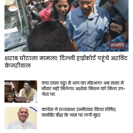
राजनीति
शराब घोटाला मामला: दिल्ली हाईकोर्ट पहुंचे अरविंद
केजरीवाल
क्या राघव चड्ढा से आप का मोहभंग? अब संसद में
मौका नहीं मिलेगा! अशोक मित्तल को मिला उप-
नेता पद
कांग्रेस ने राज्यसभा उम्मीदवार किया घोषित,
कर्मवीर बौद्ध के नाम पर लगी मुहर