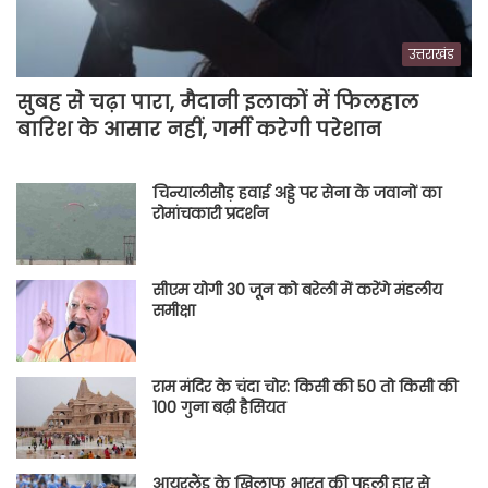
उत्तराखंड
सुबह से चढ़ा पारा, मैदानी इलाकों में फिलहाल
बारिश के आसार नहीं, गर्मी करेगी परेशान
चिन्यालीसौड़ हवाई अड्डे पर सेना के जवानों का
रोमांचकारी प्रदर्शन
सीएम योगी 30 जून को बरेली में करेंगे मंडलीय
समीक्षा
राम मंदिर के चंदा चोर: किसी की 50 तो किसी की
100 गुना बढ़ी हैसियत
आयरलैंड के खिलाफ भारत की पहली हार से