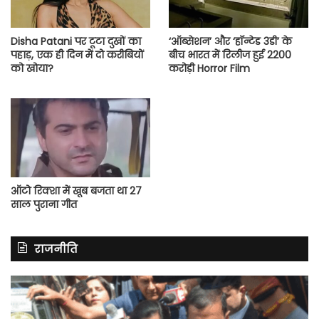
Disha Patani पर टूटा दुखों का
‘ऑब्सेशन’ और ‘हॉन्टेड 3डी’ के
पहाड़, एक ही दिन में दो करीबियों
बीच भारत में रिलीज हुई 2200
को खोया?
करोड़ी Horror Film
ऑटो रिक्शा में खूब बजता था 27
साल पुराना गीत
राजनीति