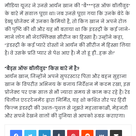
मीडिया यूज़र ने उनसे आर्यन खान की “बै***ड्स ऑफ बॉलीवुड”
के बारे में सवाल पूछा था। जब उनसे पूछा गया कि उनके बेटे के
डेब्यू प्रोजेक्ट में उनका कैमियो है, तो किंग खान ने अपने रोल
की पुष्टि की थी और यह भी बताया था कि इंडस्ट्री के कई जाने-
माने लोग भी नेटफ्लिक्स सीरीज का हिस्सा हैं। उन्होंने कहा,
“इंडस्ट्री के कई प्यारे दोस्तों ने आर्यन की सीरीज में हिस्सा लिया
है। वे उसके प्रति प्यार से पेश आए हैं। मैं तो हूं ही…हक़ से!”
“बैड्स ऑफ बॉलीवुड” किस बारे में है?
आर्यन खान, जिन्होंने अपने सुपरस्टार पिता और बहन सुहाना
खान के विपरीत अभिनय के बजाय निर्देशन में कदम रखा, इस
प्रोजेक्ट पर एक साल से भी ज़्यादा समय से काम कर रहे हैं। रेड
चिलीज़ एंटरटेनमेंट द्वारा निर्मित, यह शो कथित तौर पर हिंदी
फिल्म इंडस्ट्री की उथल-पुथल से जूझते महत्वाकांक्षी, मेहनती
और सपने देखने वालों की दुनिया से आपको रूबरू कराएगा।
LinkedIn
Tumblr
Pinterest
Reddit
VKontakte
Share via Email