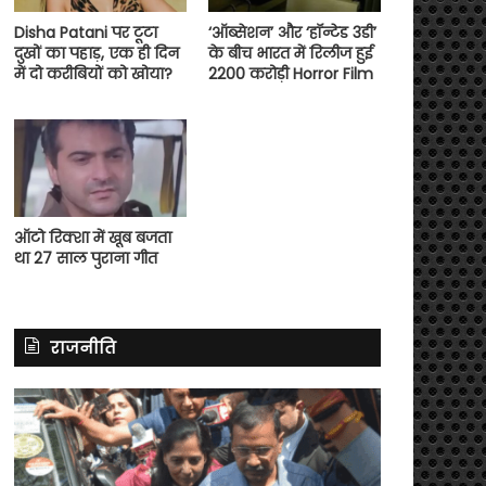
Disha Patani पर टूटा
‘ऑब्सेशन’ और ‘हॉन्टेड 3डी’
दुखों का पहाड़, एक ही दिन
के बीच भारत में रिलीज हुई
में दो करीबियों को खोया?
2200 करोड़ी Horror Film
ऑटो रिक्शा में खूब बजता
था 27 साल पुराना गीत
राजनीति