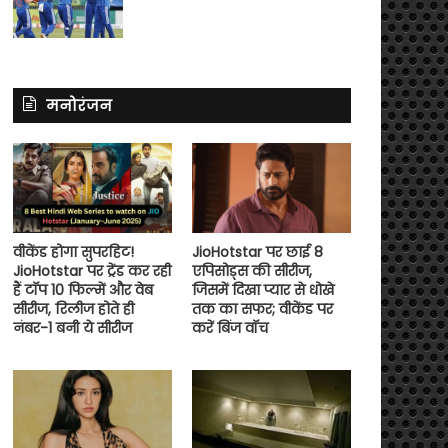
मनोरंजन
वीकेंड होगा सुपरहिट!
JioHotstar पर छाई 8
JioHotstar पर ट्रेंड कर रही
एपिसोड्स की सीरीज,
हैं टॉप 10 फिल्में और वेब
जिसमें दिखा प्यार से धोखे
सीरीज, रिलीज होते ही
तक का सफर; वीकेंड पर
नंबर-1 बनी ये सीरीज
करें बिंज वॉच