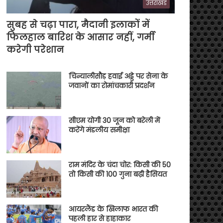
उत्तराखंड
सुबह से चढ़ा पारा, मैदानी इलाकों में
फिलहाल बारिश के आसार नहीं, गर्मी
करेगी परेशान
चिन्यालीसौड़ हवाई अड्डे पर सेना के
जवानों का रोमांचकारी प्रदर्शन
सीएम योगी 30 जून को बरेली में
करेंगे मंडलीय समीक्षा
राम मंदिर के चंदा चोर: किसी की 50
तो किसी की 100 गुना बढ़ी हैसियत
आयरलैंड के खिलाफ भारत की
पहली हार से हाहाकार