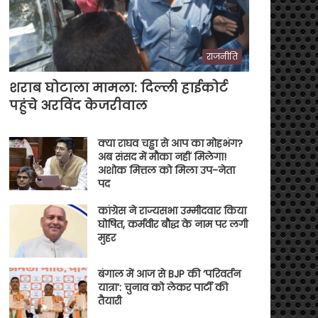
राजनीति
शराब घोटाला मामला: दिल्ली हाईकोर्ट
पहुंचे अरविंद केजरीवाल
क्या राघव चड्ढा से आप का मोहभंग?
अब संसद में मौका नहीं मिलेगा!
अशोक मित्तल को मिला उप-नेता
पद
कांग्रेस ने राज्यसभा उम्मीदवार किया
घोषित, कर्मवीर बौद्ध के नाम पर लगी
मुहर
बंगाल में आज से BJP की ‘परिवर्तन
यात्रा’: चुनाव को लेकर पार्टी की
तैयारी