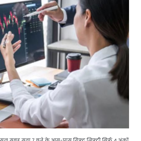
सल सुबह सवा 7 बजे के आस-पास गिफ्ट निफ्टी सिर्फ 4 अंकों