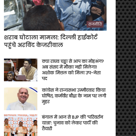
राजनीति
शराब घोटाला मामला: दिल्ली हाईकोर्ट
पहुंचे अरविंद केजरीवाल
क्या राघव चड्ढा से आप का मोहभंग?
अब संसद में मौका नहीं मिलेगा!
अशोक मित्तल को मिला उप-नेता
पद
कांग्रेस ने राज्यसभा उम्मीदवार किया
घोषित, कर्मवीर बौद्ध के नाम पर लगी
मुहर
बंगाल में आज से BJP की ‘परिवर्तन
यात्रा’: चुनाव को लेकर पार्टी की
तैयारी