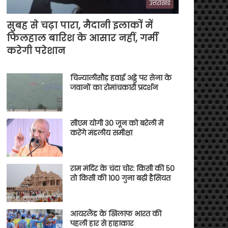
उत्तराखंड
सुबह से चढ़ा पारा, मैदानी इलाकों में
फिलहाल बारिश के आसार नहीं, गर्मी
करेगी परेशान
चिन्यालीसौड़ हवाई अड्डे पर सेना के
जवानों का रोमांचकारी प्रदर्शन
सीएम योगी 30 जून को बरेली में
करेंगे मंडलीय समीक्षा
राम मंदिर के चंदा चोर: किसी की 50
तो किसी की 100 गुना बढ़ी हैसियत
आयरलैंड के खिलाफ भारत की
पहली हार से हाहाकार