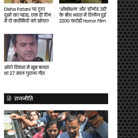
Disha Patani पर टूटा
‘ऑब्सेशन’ और ‘हॉन्टेड 3डी’
दुखों का पहाड़, एक ही दिन
के बीच भारत में रिलीज हुई
में दो करीबियों को खोया?
2200 करोड़ी Horror Film
ऑटो रिक्शा में खूब बजता
था 27 साल पुराना गीत
राजनीति