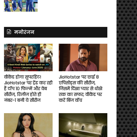
मनोरंजन
वीकेंड होगा सुपरहिट!
JioHotstar पर छाई 8
JioHotstar पर ट्रेंड कर रही
एपिसोड्स की सीरीज,
हैं टॉप 10 फिल्में और वेब
जिसमें दिखा प्यार से धोखे
सीरीज, रिलीज होते ही
तक का सफर; वीकेंड पर
नंबर-1 बनी ये सीरीज
करें बिंज वॉच