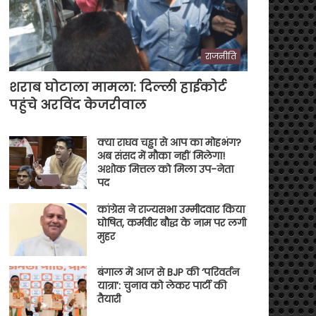
राजनीति
शराब घोटाला मामला: दिल्ली हाईकोर्ट
पहुंचे अरविंद केजरीवाल
क्या राघव चड्ढा से आप का मोहभंग?
अब संसद में मौका नहीं मिलेगा!
अशोक मित्तल को मिला उप-नेता
पद
कांग्रेस ने राज्यसभा उम्मीदवार किया
घोषित, कर्मवीर बौद्ध के नाम पर लगी
मुहर
बंगाल में आज से BJP की ‘परिवर्तन
यात्रा’: चुनाव को लेकर पार्टी की
तैयारी