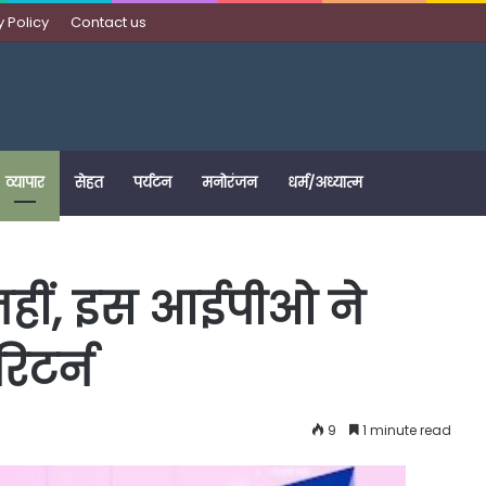
y Policy
Contact us
व्यापार
सेहत
पर्यटन
मनोरंजन
धर्म/अध्यात्म
नहीं, इस आईपीओ ने
िटर्न
9
1 minute read