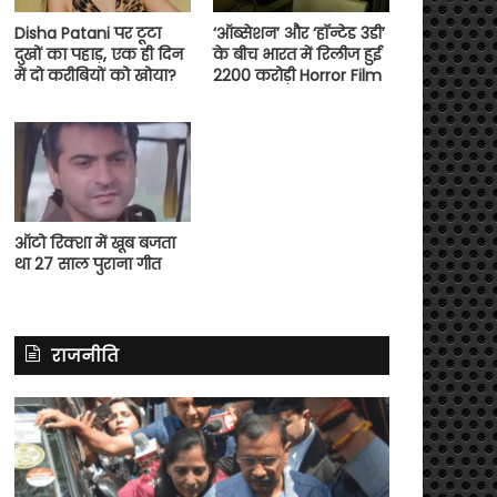
Disha Patani पर टूटा
‘ऑब्सेशन’ और ‘हॉन्टेड 3डी’
दुखों का पहाड़, एक ही दिन
के बीच भारत में रिलीज हुई
में दो करीबियों को खोया?
2200 करोड़ी Horror Film
ऑटो रिक्शा में खूब बजता
था 27 साल पुराना गीत
राजनीति