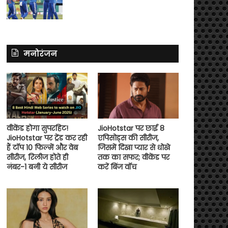
मनोरंजन
वीकेंड होगा सुपरहिट!
JioHotstar पर छाई 8
JioHotstar पर ट्रेंड कर रही
एपिसोड्स की सीरीज,
हैं टॉप 10 फिल्में और वेब
जिसमें दिखा प्यार से धोखे
सीरीज, रिलीज होते ही
तक का सफर; वीकेंड पर
नंबर-1 बनी ये सीरीज
करें बिंज वॉच