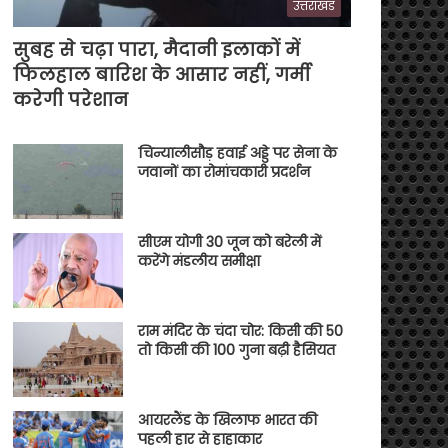
उत्तराखंड
सुबह से चढ़ा पारा, मैदानी इलाकों में
फिलहाल बारिश के आसार नहीं, गर्मी
करेगी परेशान
चिन्यालीसौड़ हवाई अड्डे पर सेना के
जवानों का रोमांचकारी प्रदर्शन
सीएम योगी 30 जून को बरेली में
करेंगे मंडलीय समीक्षा
राम मंदिर के चंदा चोर: किसी की 50
तो किसी की 100 गुना बढ़ी हैसियत
आयरलैंड के खिलाफ भारत की
पहली हार से हाहाकार