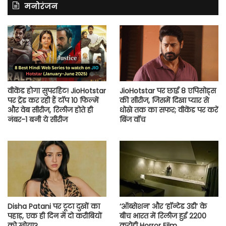
मनोरंजन
वीकेंड होगा सुपरहिट! JioHotstar
JioHotstar पर छाई 8 एपिसोड्स
पर ट्रेंड कर रही हैं टॉप 10 फिल्में
की सीरीज, जिसमें दिखा प्यार से
और वेब सीरीज, रिलीज होते ही
धोखे तक का सफर; वीकेंड पर करें
नंबर-1 बनी ये सीरीज
बिंज वॉच
Disha Patani पर टूटा दुखों का
‘ऑब्सेशन’ और ‘हॉन्टेड 3डी’ के
पहाड़, एक ही दिन में दो करीबियों
बीच भारत में रिलीज हुई 2200
को खोया?
करोड़ी Horror Film