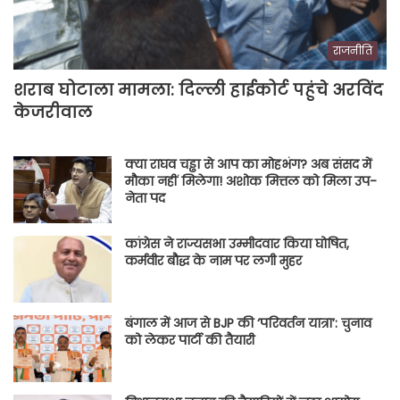
राजनीति
शराब घोटाला मामला: दिल्ली हाईकोर्ट पहुंचे अरविंद
केजरीवाल
क्या राघव चड्ढा से आप का मोहभंग? अब संसद में
मौका नहीं मिलेगा! अशोक मित्तल को मिला उप-
नेता पद
कांग्रेस ने राज्यसभा उम्मीदवार किया घोषित,
कर्मवीर बौद्ध के नाम पर लगी मुहर
बंगाल में आज से BJP की ‘परिवर्तन यात्रा’: चुनाव
को लेकर पार्टी की तैयारी