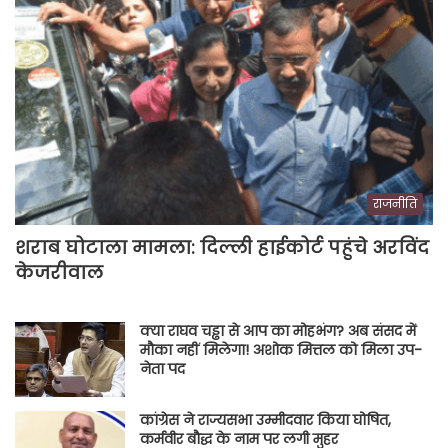
राजनीति
शराब घोटाला मामला: दिल्ली हाईकोर्ट पहुंचे अरविंद
केजरीवाल
क्या राघव चड्ढा से आप का मोहभंग? अब संसद में
मौका नहीं मिलेगा! अशोक मित्तल को मिला उप-
नेता पद
कांग्रेस ने राज्यसभा उम्मीदवार किया घोषित,
कर्मवीर बौद्ध के नाम पर लगी मुहर