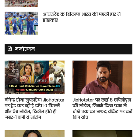
आयरलैंड के खिलाफ भारत की पहली हार से
हाहाकार
मनोरंजन
वीकेंड होगा सुपरहिट! JioHotstar
JioHotstar पर छाई 8 एपिसोड्स
पर ट्रेंड कर रही हैं टॉप 10 फिल्में
की सीरीज, जिसमें दिखा प्यार से
और वेब सीरीज, रिलीज होते ही
धोखे तक का सफर; वीकेंड पर करें
नंबर-1 बनी ये सीरीज
बिंज वॉच