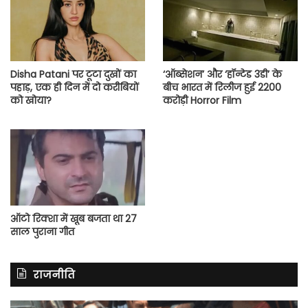
Disha Patani पर टूटा दुखों का
‘ऑब्सेशन’ और ‘हॉन्टेड 3डी’ के
पहाड़, एक ही दिन में दो करीबियों
बीच भारत में रिलीज हुई 2200
को खोया?
करोड़ी Horror Film
ऑटो रिक्शा में खूब बजता था 27
साल पुराना गीत
राजनीति