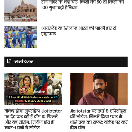
राम मंदिर के चंदा चोर: किसी की 50 तो किसी की
100 गुना बढ़ी हैसियत
आयरलैंड के खिलाफ भारत की पहली हार से
हाहाकार
मनोरंजन
वीकेंड होगा सुपरहिट! JioHotstar
JioHotstar पर छाई 8 एपिसोड्स
पर ट्रेंड कर रही हैं टॉप 10 फिल्में
की सीरीज, जिसमें दिखा प्यार से
और वेब सीरीज, रिलीज होते ही
धोखे तक का सफर; वीकेंड पर करें
नंबर-1 बनी ये सीरीज
बिंज वॉच