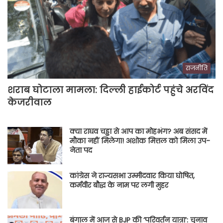
राजनीति
शराब घोटाला मामला: दिल्ली हाईकोर्ट पहुंचे अरविंद
केजरीवाल
क्या राघव चड्ढा से आप का मोहभंग? अब संसद में
मौका नहीं मिलेगा! अशोक मित्तल को मिला उप-
नेता पद
कांग्रेस ने राज्यसभा उम्मीदवार किया घोषित,
कर्मवीर बौद्ध के नाम पर लगी मुहर
बंगाल में आज से BJP की ‘परिवर्तन यात्रा’: चुनाव