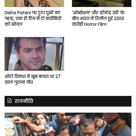
Disha Patani पर टूटा दुखों का
‘ऑब्सेशन’ और ‘हॉन्टेड 3डी’ के
पहाड़, एक ही दिन में दो करीबियों
बीच भारत में रिलीज हुई 2200
को खोया?
करोड़ी Horror Film
ऑटो रिक्शा में खूब बजता था 27
साल पुराना गीत
राजनीति