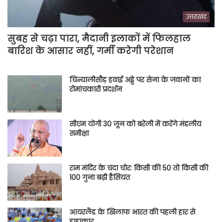
उत्तराखंड
सुबह से चढ़ा पारा, मैदानी इलाकों में फिलहाल
बारिश के आसार नहीं, गर्मी करेगी परेशान
चिन्यालीसौड़ हवाई अड्डे पर सेना के जवानों का
रोमांचकारी प्रदर्शन
सीएम योगी 30 जून को बरेली में करेंगे मंडलीय
समीक्षा
राम मंदिर के चंदा चोर: किसी की 50 तो किसी की
100 गुना बढ़ी हैसियत
आयरलैंड के खिलाफ भारत की पहली हार से
हाहाकार