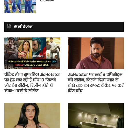
मनोरंजन
वीकेंड होगा सुपरहिट! JioHotstar
JioHotstar पर छाई 8 एपिसोड्स
पर ट्रेंड कर रही हैं टॉप 10 फिल्में
की सीरीज, जिसमें दिखा प्यार से
और वेब सीरीज, रिलीज होते ही
धोखे तक का सफर; वीकेंड पर करें
नंबर-1 बनी ये सीरीज
बिंज वॉच