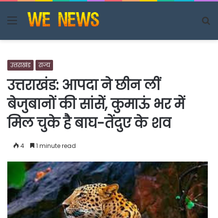
Menu
S
fo
उत्तराखंड
राज्य
उत्तराखंड: आपदा ने छीन लीं
बेजुबानों की सांसें, कुमाऊं भर में
मिल चुके है बाघ-तेंदुए के शव
4
1 minute read