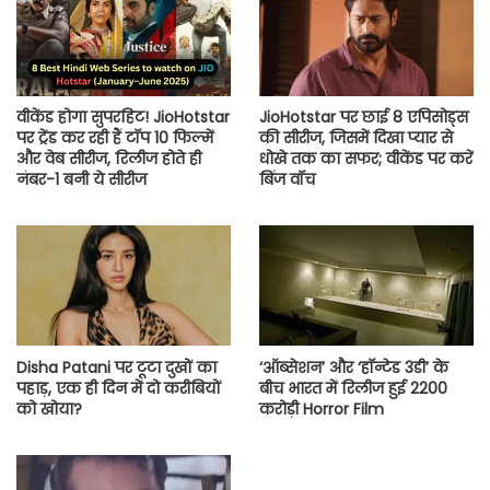
वीकेंड होगा सुपरहिट! JioHotstar
JioHotstar पर छाई 8 एपिसोड्स
पर ट्रेंड कर रही हैं टॉप 10 फिल्में
की सीरीज, जिसमें दिखा प्यार से
और वेब सीरीज, रिलीज होते ही
धोखे तक का सफर; वीकेंड पर करें
नंबर-1 बनी ये सीरीज
बिंज वॉच
Disha Patani पर टूटा दुखों का
‘ऑब्सेशन’ और ‘हॉन्टेड 3डी’ के
पहाड़, एक ही दिन में दो करीबियों
बीच भारत में रिलीज हुई 2200
को खोया?
करोड़ी Horror Film