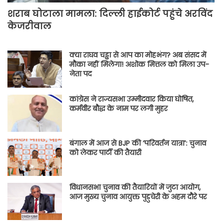
शराब घोटाला मामला: दिल्ली हाईकोर्ट पहुंचे अरविंद
केजरीवाल
क्या राघव चड्ढा से आप का मोहभंग? अब संसद में
मौका नहीं मिलेगा! अशोक मित्तल को मिला उप-
नेता पद
कांग्रेस ने राज्यसभा उम्मीदवार किया घोषित,
कर्मवीर बौद्ध के नाम पर लगी मुहर
बंगाल में आज से BJP की ‘परिवर्तन यात्रा’: चुनाव
को लेकर पार्टी की तैयारी
विधानसभा चुनाव की तैयारियों में जुटा आयोग,
आज मुख्य चुनाव आयुक्त पुडुचेरी के अहम दौरे पर