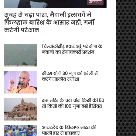
उत्तराखंड
सुबह से चढ़ा पारा, मैदानी इलाकों में
फिलहाल बारिश के आसार नहीं, गर्मी
करेगी परेशान
चिन्यालीसौड़ हवाई अड्डे पर सेना के
जवानों का रोमांचकारी प्रदर्शन
सीएम योगी 30 जून को बरेली में
करेंगे मंडलीय समीक्षा
राम मंदिर के चंदा चोर: किसी की 50
तो किसी की 100 गुना बढ़ी हैसियत
आयरलैंड के खिलाफ भारत की
पहली हार से हाहाकार