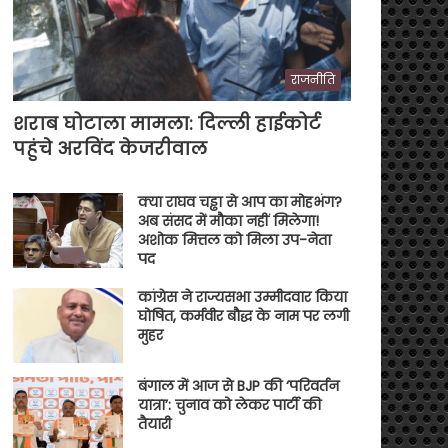
राजनीति
शराब घोटाला मामला: दिल्ली हाईकोर्ट
पहुंचे अरविंद केजरीवाल
क्या राघव चड्ढा से आप का मोहभंग?
अब संसद में मौका नहीं मिलेगा!
अशोक मित्तल को मिला उप-नेता
पद
कांग्रेस ने राज्यसभा उम्मीदवार किया
घोषित, कर्मवीर बौद्ध के नाम पर लगी
मुहर
बंगाल में आज से BJP की ‘परिवर्तन
यात्रा’: चुनाव को लेकर पार्टी की
तैयारी