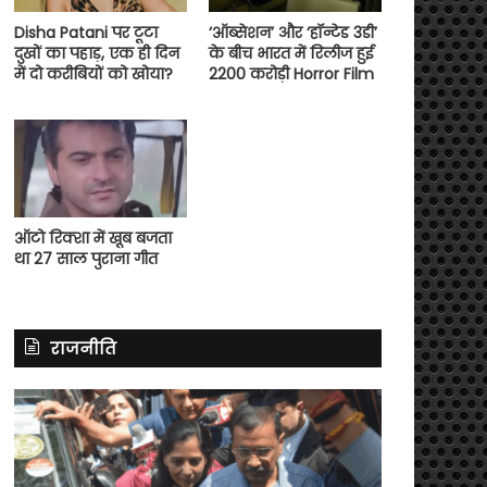
Disha Patani पर टूटा
‘ऑब्सेशन’ और ‘हॉन्टेड 3डी’
दुखों का पहाड़, एक ही दिन
के बीच भारत में रिलीज हुई
में दो करीबियों को खोया?
2200 करोड़ी Horror Film
ऑटो रिक्शा में खूब बजता
था 27 साल पुराना गीत
राजनीति