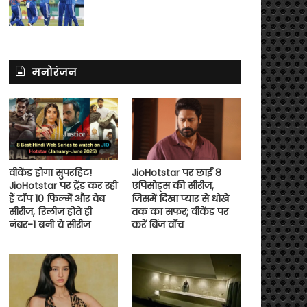
मनोरंजन
वीकेंड होगा सुपरहिट!
JioHotstar पर छाई 8
JioHotstar पर ट्रेंड कर रही
एपिसोड्स की सीरीज,
हैं टॉप 10 फिल्में और वेब
जिसमें दिखा प्यार से धोखे
सीरीज, रिलीज होते ही
तक का सफर; वीकेंड पर
नंबर-1 बनी ये सीरीज
करें बिंज वॉच