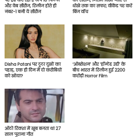
पर ट्रेंड कर रही हैं टॉप 10 फिल्में
की सीरीज, जिसमें दिखा प्यार से
और वेब सीरीज, रिलीज होते ही
धोखे तक का सफर; वीकेंड पर करें
नंबर-1 बनी ये सीरीज
बिंज वॉच
Disha Patani पर टूटा दुखों का
‘ऑब्सेशन’ और ‘हॉन्टेड 3डी’ के
पहाड़, एक ही दिन में दो करीबियों
बीच भारत में रिलीज हुई 2200
को खोया?
करोड़ी Horror Film
ऑटो रिक्शा में खूब बजता था 27
साल पुराना गीत