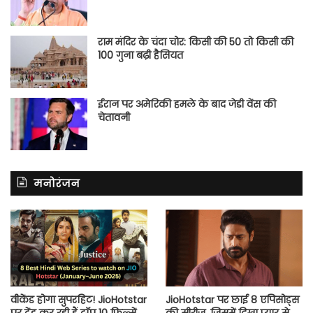
राम मंदिर के चंदा चोर: किसी की 50 तो किसी की
100 गुना बढ़ी हैसियत
ईरान पर अमेरिकी हमले के बाद जेडी वेंस की
चेतावनी
मनोरंजन
वीकेंड होगा सुपरहिट! JioHotstar
JioHotstar पर छाई 8 एपिसोड्स