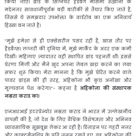
किया जाए। ब्रांड के सिग्नेचर हैंडबैग मौसमी रुझानों के
मद्देनजर सावधानीपूर्वक बड़ी बारीकी से तैयार किए जाते हैं,
जिससे ये समझदार उपभोक्ता के वार्डरोब का एक अनिवार्य
हिस्सा बन जाते हैं।
“मुझे हमेशा से ही एक्सेसरीज़ पसंद रही हैं, खास तौर पर
हैंडबैग्स। लग्जरी की दुनिया में, मुझे मार्केट के अंदर एक कमी
दिखी। महिलाएं ज़्यादातर वही स्थापित ब्रांड पहनती थीं। इससे
प्रेरणा मिली और मैंने खुद अपना लेबल खड़ा करने का लंबा
सफ़र शुरू किया। मेरा मानना ​​है कि मुझे प्रेरित करने वाले
पावर ब्रांड्स की ही तरह, अहिकोज़ा भी कुछ अनोखा और
मूल्यवान पेश करेगा।”- कहना है
अहिकोज़ा
की
संस्थापक
नम्रता
कराड
का।
एनआरआई इंटरप्रेन्योर नम्रता कराड ने भारत में उल्लेखनीय
वापसी की है, जो देश के लिए वैश्विक विशेषज्ञता और अभिनव
व्यावसायिक सूझबूझ लेकर आ रही हैं। डिज़ाइन पर गहरी नज़र
और क्राफ्टमैनशिप के प्रति जुनून रखते हुए, वह अहिकोज़ा की