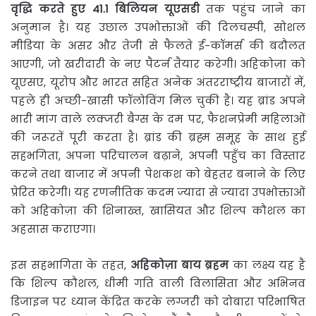
वृद्धि
करते
हुए
41.1
बिलियन
यूएसडी
तक पहुंच जाने का
अनुमान है। यह उछाल उपभोक्ताओं की दिलचस्पी, सोशल
मीडिया के असर और तेजी से फैलते ई-कॉमर्स की बदौलत
आएगी, जो खरीदारी के नए पैटर्न तैयार करेगी। अहिकोज़ा को
यूएसए, यूरोप और भारत सहित अनेक अंतरराष्ट्रीय बाजारों में,
पहले ही अच्छी-खासी फॉलोविंग मिल चुकी है। यह ब्रांड अपने
भारी मांग वाले लक्जरी बैग्स के दम पर, फैशनप्रेमी महिलाओं
की जरूरतें पूरी करता है। ब्रांड की ब्रह्म समूह के साथ हुई
सहभगिता, अपना परिचालन बढ़ाने, अपनी पहुँच का विस्तार
करने तथा बाजार में अपनी पेशकश को बेहतर बनाने के लिए
प्रेरित करेगी। यह रणनीतिक कदम ज्यादा से ज्यादा उपभोक्ताओं
को अहिकोज़ा की शिनाख्त, खासियत और शिल्प कौशल का
अहसास कराएगा।
इस सहभागिता के तहत,
अहिकोज़ा
बाय
ब्रहम
का लक्ष्य यह है
कि शिल्प कौशल, धीमी गति वाली विलासिता और अभिनव
डिजाइन पर ध्यान केंद्रित करके लग्जरी को दोबारा परिभाषित