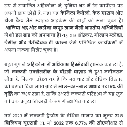
रूप से संचालित अहिकोज़ा ने, दुनिया भर में रेड कार्पेट्स पर
अपनी छाप छोड़ी है, जहां यह
कैमिला
कैबेलो
,
केट
हडसन
और
डोजा
कैट
जैसे स्टाइल आइकंस की बाहों को सजा चुका है।
आलिया
भट्ट
और
करीना
कपूर
खान
जैसी
भारतीय
अभिनेत्रियों
ने
भी
इस
ब्रांड
को
अपनाया
है।
यह ब्रांड
ऑस्कर
,
गोल्डन
ग्लोब्स
,
ग्रैमीज़
और
फेस्टिवल
डी
कान्स
जैसे प्रतिष्ठित कार्यक्रमों में
अपना जलवा बिखेर चुका है।
ब्रह्म ग्रुप ने
अहिकोज़ा
में
अधिकांश
हिस्सेदारी
हासिल कर ली है,
जो
लक्जरी
एक्सेसरीज़
के
बी
2
सी
बाज़ार
में हुआ नवीनतम
सौदा है, जिसका उद्देश्य यह है कि नवाचार और वैश्विक विस्तार
को बढ़ावा दिया जाए। ब्रांड ने
साल
–
दर
–
साल
आधार
पर
15%
की
वृद्धि
का लक्ष्य रखा है, ताकि उभरते लक्जरी परिदृश्य में यह खुद
को एक प्रमुख खिलाड़ी के रूप में स्थापित कर ले।
वर्ष 2023 में लक्जरी हैंडबैग के वैश्विक बाजार का मूल्य
22.8
बिलियन
यूएसडी
था, जो
2032
तक
6.77%
की
सीएजीआर
से