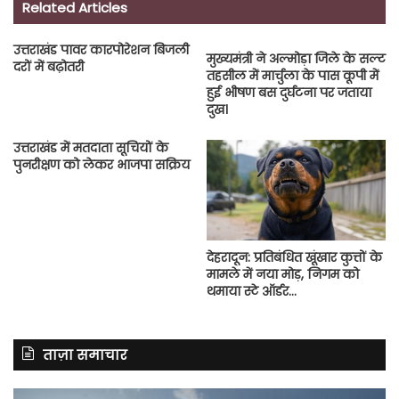
Related Articles
उत्तराखंड पावर कारपोरेशन बिजली
मुख्यमंत्री ने अल्मोड़ा जिले के सल्ट
दरों में बढ़ोतरी
तहसील में मार्चुला के पास कूपी में
हुई भीषण बस दुर्घटना पर जताया
दुख।
उत्तराखंड में मतदाता सूचियों के
पुनरीक्षण को लेकर भाजपा सक्रिय
देहरादून: प्रतिबंधित खूंखार कुत्तों के
मामले में नया मोड़, निगम को
थमाया स्टे ऑर्डर…
ताज़ा समाचार