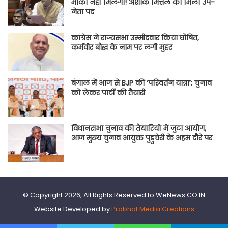
मौका नहीं मिलेगा! अशोक मित्तल को मिला उप-
नेता पद
कांग्रेस ने राज्यसभा उम्मीदवार किया घोषित,
कर्मवीर बौद्ध के नाम पर लगी मुहर
बंगाल में आज से BJP की ‘परिवर्तन यात्रा’: चुनाव
को लेकर पार्टी की तैयारी
विधानसभा चुनाव की तैयारियों में जुटा आयोग,
आज मुख्य चुनाव आयुक्त पुडुचेरी के अहम दौरे पर
© Copyright 2026, All Rights Reserved to WeNews.CO.IN
Website Developed by
Prabhat Media Creations