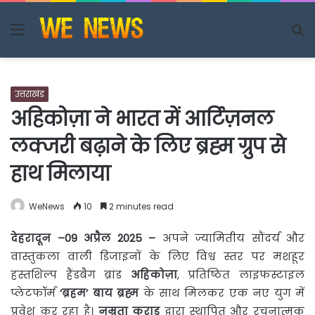
Menu
S
fo
उत्तराखंड
अहिकोज़ा ने भारत में आर्टिज़नल
लक्जरी बढ़ाने के लिए ब्रह्म ग्रुप से
हाथ मिलाया
WeNews
10
2 minutes read
देहरादून
–09
अप्रैल
2025 –
अपने ज्यामितीय सौंदर्य और
वास्तुकला वाली डिजाइनों के लिए विश्व
स्तर पर मशहूर
हस्तशिल्प हैंडबैग ब्रांड
अहिकोज़ा
, प्रतिष्ठित लाइफस्टाइल
प्लेटफॉर्म
‘
ब्रहम
’
बाय
ब्रह्म
के साथ मिलकर एक नए युग में
प्रवेश कर रहा है।
नम्रता
कराड
द्वारा स्थापित और रचनात्मक