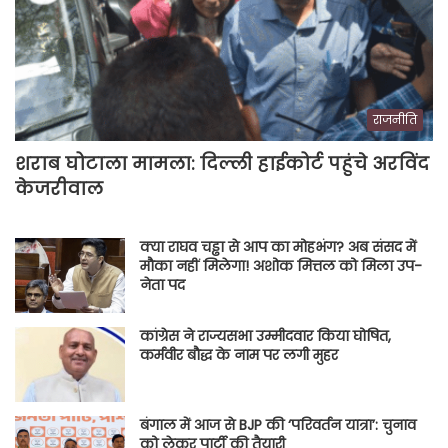
राजनीति
शराब घोटाला मामला: दिल्ली हाईकोर्ट पहुंचे अरविंद
केजरीवाल
क्या राघव चड्ढा से आप का मोहभंग? अब संसद में
मौका नहीं मिलेगा! अशोक मित्तल को मिला उप-
नेता पद
कांग्रेस ने राज्यसभा उम्मीदवार किया घोषित,
कर्मवीर बौद्ध के नाम पर लगी मुहर
बंगाल में आज से BJP की ‘परिवर्तन यात्रा’: चुनाव
को लेकर पार्टी की तैयारी