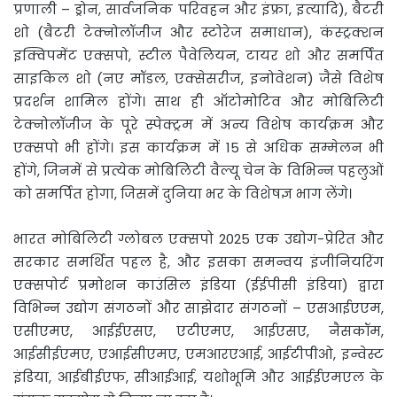
प्रणाली – ड्रोन, सार्वजनिक परिवहन और इंफ्रा, इत्यादि), बैटरी
शो (बैटरी टेक्नोलॉजीज और स्टोरेज समाधान), कंस्ट्रक्शन
इक्विपमेंट एक्सपो, स्टील पैवेलियन, टायर शो और समर्पित
साइकिल शो (नए मॉडल, एक्सेसरीज, इनोवेशन) जैसे विशेष
प्रदर्शन शामिल होंगे। साथ ही ऑटोमोटिव और मोबिलिटी
टेक्नोलॉजीज के पूरे स्पेक्ट्रम में अन्य विशेष कार्यक्रम और
एक्सपो भी होंगे। इस कार्यक्रम में 15 से अधिक सम्मेलन भी
होंगे, जिनमें से प्रत्येक मोबिलिटी वैल्यू चेन के विभिन्न पहलुओं
को समर्पित होगा, जिसमें दुनिया भर के विशेषज्ञ भाग लेंगे।
भारत मोबिलिटी ग्लोबल एक्सपो 2025 एक उद्योग-प्रेरित और
सरकार समर्थित पहल है, और इसका समन्वय इंजीनियरिंग
एक्सपोर्ट प्रमोशन काउंसिल इंडिया (ईईपीसी इंडिया) द्वारा
विभिन्न उद्योग संगठनों और साझेदार संगठनों – एसआईएएम,
एसीएमए, आईईएसए, एटीएमए, आईएसए, नैसकॉम,
आईसीईएमए, एआईसीएमए, एमआरएआई, आईटीपीओ, इन्वेस्ट
इंडिया, आईबीईएफ, सीआईआई, यशोभूमि और आईईएमएल के