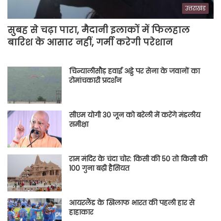
उत्तराखंड
सुबह से चढ़ा पारा, मैदानी इलाकों में फिलहाल
बारिश के आसार नहीं, गर्मी करेगी परेशान
चिन्यालीसौड़ हवाई अड्डे पर सेना के जवानों का
रोमांचकारी प्रदर्शन
सीएम योगी 30 जून को बरेली में करेंगे मंडलीय
समीक्षा
राम मंदिर के चंदा चोर: किसी की 50 तो किसी की
100 गुना बढ़ी हैसियत
आयरलैंड के खिलाफ भारत की पहली हार से
हाहाकार