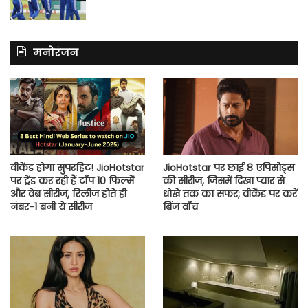
मनोरंजन
वीकेंड होगा सुपरहिट! JioHotstar
JioHotstar पर छाई 8 एपिसोड्स
पर ट्रेंड कर रही हैं टॉप 10 फिल्में
की सीरीज, जिसमें दिखा प्यार से
और वेब सीरीज, रिलीज होते ही
धोखे तक का सफर; वीकेंड पर करें
नंबर-1 बनी ये सीरीज
बिंज वॉच