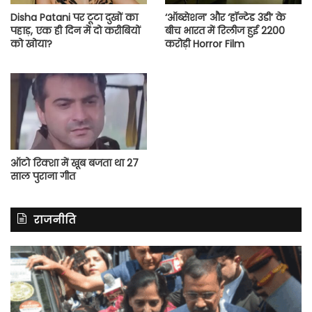
Disha Patani पर टूटा दुखों का
‘ऑब्सेशन’ और ‘हॉन्टेड 3डी’ के
पहाड़, एक ही दिन में दो करीबियों
बीच भारत में रिलीज हुई 2200
को खोया?
करोड़ी Horror Film
ऑटो रिक्शा में खूब बजता था 27
साल पुराना गीत
राजनीति