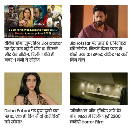
वीकेंड होगा सुपरहिट! JioHotstar
JioHotstar पर छाई 8 एपिसोड्स
पर ट्रेंड कर रही हैं टॉप 10 फिल्में
की सीरीज, जिसमें दिखा प्यार से
और वेब सीरीज, रिलीज होते ही
धोखे तक का सफर; वीकेंड पर करें
नंबर-1 बनी ये सीरीज
बिंज वॉच
Disha Patani पर टूटा दुखों का
‘ऑब्सेशन’ और ‘हॉन्टेड 3डी’ के
पहाड़, एक ही दिन में दो करीबियों
बीच भारत में रिलीज हुई 2200
को खोया?
करोड़ी Horror Film