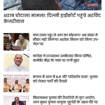
राजनीति
शराब घोटाला मामला: दिल्ली हाईकोर्ट पहुंचे अरविंद
केजरीवाल
क्या राघव चड्ढा से आप का मोहभंग? अब संसद में
मौका नहीं मिलेगा! अशोक मित्तल को मिला उप-
नेता पद
कांग्रेस ने राज्यसभा उम्मीदवार किया घोषित,
कर्मवीर बौद्ध के नाम पर लगी मुहर
बंगाल में आज से BJP की ‘परिवर्तन यात्रा’: चुनाव
को लेकर पार्टी की तैयारी
विधानसभा चुनाव की तैयारियों में जुटा आयोग,
आज मुख्य चुनाव आयुक्त पुडुचेरी के अहम दौरे पर