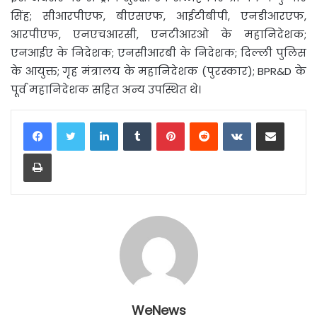
सिंह; सीआरपीएफ, बीएसएफ, आईटीबीपी, एनडीआरएफ,
आरपीएफ, एनएचआरसी, एनटीआरओ के महानिदेशक;
एनआईए के निदेशक; एनसीआरबी के निदेशक; दिल्ली पुलिस
के आयुक्त; गृह मंत्रालय के महानिदेशक (पुरस्कार); BPR&D के
पूर्व महानिदेशक सहित अन्य उपस्थित थे।
LinkedIn
Tumblr
Pinterest
Reddit
VKontakte
Share via Email
Print
WeNews