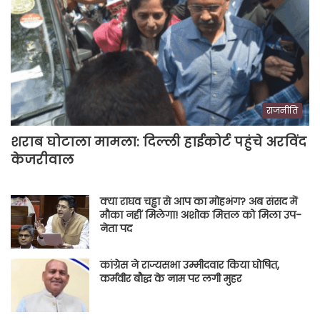
राजनीति
शराब घोटाला मामला: दिल्ली हाईकोर्ट पहुंचे अरविंद
केजरीवाल
क्या राघव चड्ढा से आप का मोहभंग? अब संसद में
मौका नहीं मिलेगा! अशोक मित्तल को मिला उप-
नेता पद
कांग्रेस ने राज्यसभा उम्मीदवार किया घोषित,
कर्मवीर बौद्ध के नाम पर लगी मुहर