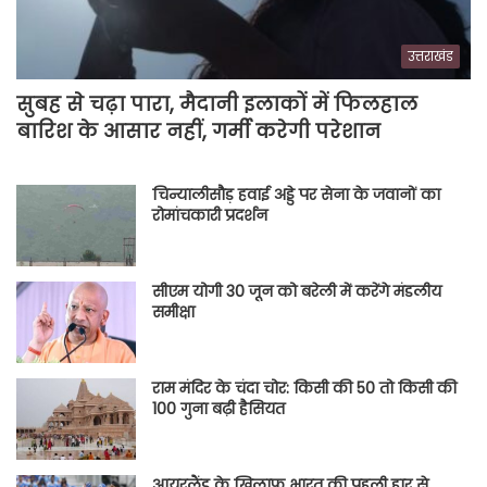
उत्तराखंड
सुबह से चढ़ा पारा, मैदानी इलाकों में फिलहाल
बारिश के आसार नहीं, गर्मी करेगी परेशान
चिन्यालीसौड़ हवाई अड्डे पर सेना के जवानों का
रोमांचकारी प्रदर्शन
सीएम योगी 30 जून को बरेली में करेंगे मंडलीय
समीक्षा
राम मंदिर के चंदा चोर: किसी की 50 तो किसी की
100 गुना बढ़ी हैसियत
आयरलैंड के खिलाफ भारत की पहली हार से