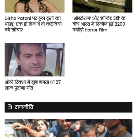
Disha Patani पर टूटा दुखों का
‘ऑब्सेशन’ और ‘हॉन्टेड 3डी’ के
पहाड़, एक ही दिन में दो करीबियों
बीच भारत में रिलीज हुई 2200
को खोया?
करोड़ी Horror Film
ऑटो रिक्शा में खूब बजता था 27
साल पुराना गीत
राजनीति