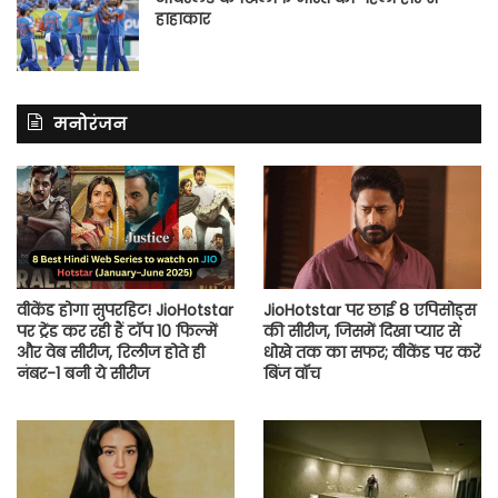
हाहाकार
मनोरंजन
वीकेंड होगा सुपरहिट! JioHotstar
JioHotstar पर छाई 8 एपिसोड्स
पर ट्रेंड कर रही हैं टॉप 10 फिल्में
की सीरीज, जिसमें दिखा प्यार से
और वेब सीरीज, रिलीज होते ही
धोखे तक का सफर; वीकेंड पर करें
नंबर-1 बनी ये सीरीज
बिंज वॉच