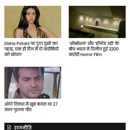
Disha Patani पर टूटा दुखों का
‘ऑब्सेशन’ और ‘हॉन्टेड 3डी’ के
पहाड़, एक ही दिन में दो करीबियों
बीच भारत में रिलीज हुई 2200
को खोया?
करोड़ी Horror Film
ऑटो रिक्शा में खूब बजता था 27
साल पुराना गीत
राजनीति