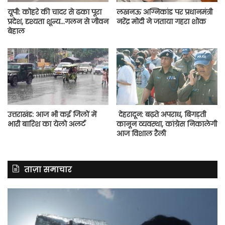
यूपी: कोहरे की चादर से ढका पूरा
लखनऊ अग्निकांड पर प्रधानमंत्री
प्रदेश, दृश्यता शून्य…गलन से जीवन
नरेंद्र मोदी ने जताया गहरा शोक
बेहाल
उत्तराखंड: आज भी कई जिलों में
देहरादून: बढ़ते अपराध, बिगड़ती
भारी बारिश का येलो अलर्ट
कानून व्यवस्था, कांग्रेस निकालेगी
आज विशाल रैली
ताज़ा समाचार