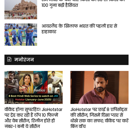
100 गुना बढ़ी हैसियत
आयरलैंड के खिलाफ भारत की पहली हार से
हाहाकार
मनोरंजन
वीकेंड होगा सुपरहिट! JioHotstar
JioHotstar पर छाई 8 एपिसोड्स
पर ट्रेंड कर रही हैं टॉप 10 फिल्में
की सीरीज, जिसमें दिखा प्यार से
और वेब सीरीज, रिलीज होते ही
धोखे तक का सफर; वीकेंड पर करें
नंबर-1 बनी ये सीरीज
बिंज वॉच