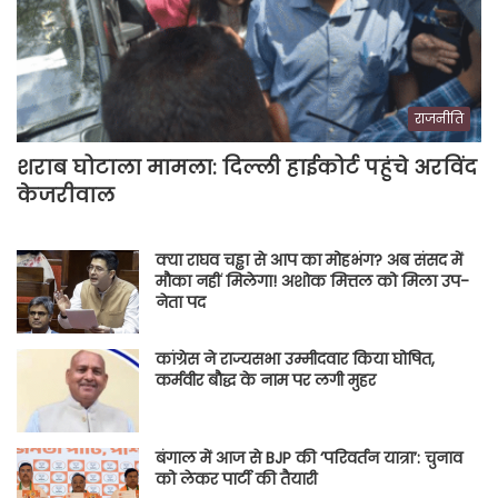
राजनीति
शराब घोटाला मामला: दिल्ली हाईकोर्ट पहुंचे अरविंद
केजरीवाल
क्या राघव चड्ढा से आप का मोहभंग? अब संसद में
मौका नहीं मिलेगा! अशोक मित्तल को मिला उप-
नेता पद
कांग्रेस ने राज्यसभा उम्मीदवार किया घोषित,
कर्मवीर बौद्ध के नाम पर लगी मुहर
बंगाल में आज से BJP की ‘परिवर्तन यात्रा’: चुनाव
को लेकर पार्टी की तैयारी