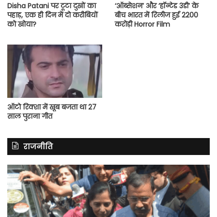
Disha Patani पर टूटा दुखों का
‘ऑब्सेशन’ और ‘हॉन्टेड 3डी’ के
पहाड़, एक ही दिन में दो करीबियों
बीच भारत में रिलीज हुई 2200
को खोया?
करोड़ी Horror Film
ऑटो रिक्शा में खूब बजता था 27
साल पुराना गीत
राजनीति