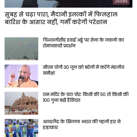
उत्तराखंड
सुबह से चढ़ा पारा, मैदानी इलाकों में फिलहाल
बारिश के आसार नहीं, गर्मी करेगी परेशान
चिन्यालीसौड़ हवाई अड्डे पर सेना के जवानों का
रोमांचकारी प्रदर्शन
सीएम योगी 30 जून को बरेली में करेंगे मंडलीय
समीक्षा
राम मंदिर के चंदा चोर: किसी की 50 तो किसी की
100 गुना बढ़ी हैसियत
आयरलैंड के खिलाफ भारत की पहली हार से
हाहाकार