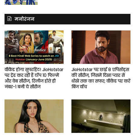
मनोरंजन
वीकेंड होगा सुपरहिट! JioHotstar
JioHotstar पर छाई 8 एपिसोड्स
पर ट्रेंड कर रही हैं टॉप 10 फिल्में
की सीरीज, जिसमें दिखा प्यार से
और वेब सीरीज, रिलीज होते ही
धोखे तक का सफर; वीकेंड पर करें
नंबर-1 बनी ये सीरीज
बिंज वॉच