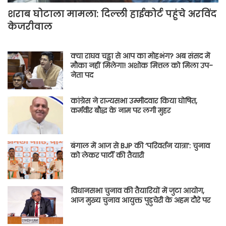
शराब घोटाला मामला: दिल्ली हाईकोर्ट पहुंचे अरविंद
केजरीवाल
क्या राघव चड्ढा से आप का मोहभंग? अब संसद में
मौका नहीं मिलेगा! अशोक मित्तल को मिला उप-
नेता पद
कांग्रेस ने राज्यसभा उम्मीदवार किया घोषित,
कर्मवीर बौद्ध के नाम पर लगी मुहर
बंगाल में आज से BJP की ‘परिवर्तन यात्रा’: चुनाव
को लेकर पार्टी की तैयारी
विधानसभा चुनाव की तैयारियों में जुटा आयोग,
आज मुख्य चुनाव आयुक्त पुडुचेरी के अहम दौरे पर