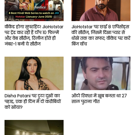
वीकेंड होगा सुपरहिट! JioHotstar
JioHotstar पर छाई 8 एपिसोड्स
पर ट्रेंड कर रही हैं टॉप 10 फिल्में
की सीरीज, जिसमें दिखा प्यार से
और वेब सीरीज, रिलीज होते ही
धोखे तक का सफर; वीकेंड पर करें
नंबर-1 बनी ये सीरीज
बिंज वॉच
Disha Patani पर टूटा दुखों का
ऑटो रिक्शा में खूब बजता था 27
पहाड़, एक ही दिन में दो करीबियों
साल पुराना गीत
को खोया?