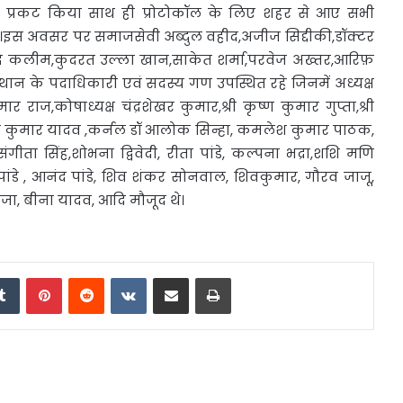
र प्रकट किया साथ ही प्रोटोकॉल के लिए शहर से आए सभी
की।इस अवसर पर समाजसेवी अब्दुल वहीद,अजीज सिद्दीकी,डॉक्टर
शहजादे कलीम,कुदरत उल्ला खान,साकेत शर्मा,परवेज अख्तर,आरिफ़
थान के पदाधिकारी एवं सदस्य गण उपस्थित रहे जिनमें अध्यक्ष
मार राज,कोषाध्यक्ष चंद्रशेखर कुमार,श्री कृष्ण कुमार गुप्ता,श्री
विनोद कुमार यादव ,कर्नल डॉ आलोक सिन्हा, कमलेश कुमार पाठक,
ंगीता सिंह,शोभना द्विवेदी, रीता पांडे, कल्पना भद्रा,शशि मणि
पांडे , आनंद पांडे, शिव शंकर सोनवाल, शिवकुमार, गौरव जाजू,
हूजा, बीना यादव, आदि मौजूद थे।
edIn
Tumblr
Pinterest
Reddit
VKontakte
Share via Email
Print