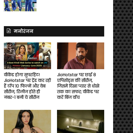
मनोरंजन
वीकेंड होगा सुपरहिट!
JioHotstar पर छाई 8
JioHotstar पर ट्रेंड कर रही
एपिसोड्स की सीरीज,
हैं टॉप 10 फिल्में और वेब
जिसमें दिखा प्यार से धोखे
सीरीज, रिलीज होते ही
तक का सफर; वीकेंड पर
नंबर-1 बनी ये सीरीज
करें बिंज वॉच