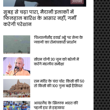
उत्तराखंड
सुबह से चढ़ा पारा, मैदानी इलाकों में
फिलहाल बारिश के आसार नहीं, गर्मी
करेगी परेशान
चिन्यालीसौड़ हवाई अड्डे पर सेना के
जवानों का रोमांचकारी प्रदर्शन
सीएम योगी 30 जून को बरेली में
करेंगे मंडलीय समीक्षा
राम मंदिर के चंदा चोर: किसी की 50
तो किसी की 100 गुना बढ़ी हैसियत
आयरलैंड के खिलाफ भारत की
पहली हार से हाहाकार