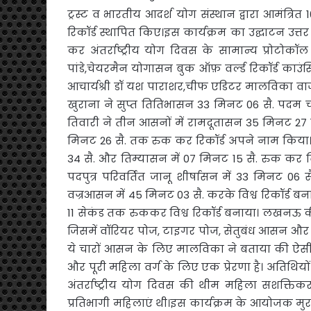
ट्रस्ट व भारतीय आदर्श योग संस्थान द्वारा आमंत्रित
रिकॉर्ड स्थापित किए।इस कार्यक्रम का उद्घाटन उत्तर प
कर अंतर्राष्ट्रीय योग दिवस के सामान्य प्रोटो
पांडे,चेयरमैन योगासन बुक ऑफ़ वर्ल्ड रिकॉर्ड काउ
आचार्यश्री डॉ यश पाराशर,चीफ एडिटर मालविका वा
खुराना ने सुप्त तितिभासन 33 मिनट 06 सै. पदम चक्र
तिवारी ने तीन आसनों में रामदूतासन 35 मिनट 2
मिनट 26 सै. तक रुक कर रिकॉर्ड अपने नाम किया।स
34 सै. और तिम्यासन में 07 मिनट 15 सै. रुक कर व
पदपुत्र परिवर्तित जानू शीर्षासन में 33 मिनट 06 स
वज्रआसन में 45 मिनट 03 सै. करके विश्व रिकॉर्ड ब
11 सेकंड तक रुककर विश्व रिकॉर्ड बनाया। लखनऊ की
जिसमें वॉरियर पोज, टाइगर पोज, सेतुबंध आसन और वृक्
ये चारों आसन के लिए मालविका ने बताया की ऐसी 
और पूरी महिला वर्ग के लिए एक प्रेरणा है। अतिथियो
अंतर्राष्ट्रीय योग दिवस की थीम महिला सशक्तिक
प्रतिभागी महिलाएं थी।इस कार्यक्रम के आयोजक मु