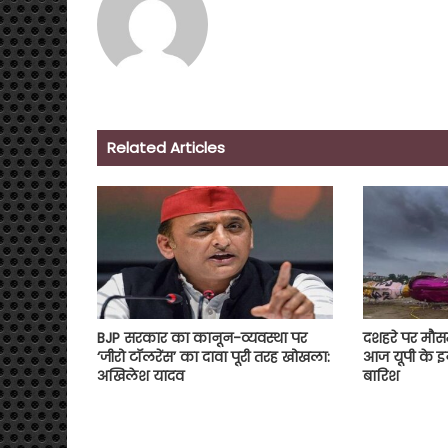
Related Articles
BJP सरकार का कानून-व्यवस्था पर
दशहरे पर मौ
‘जीरो टॉलरेंस’ का दावा पूरी तरह खोखला:
आज यूपी के इन
अखिलेश यादव
बारिश