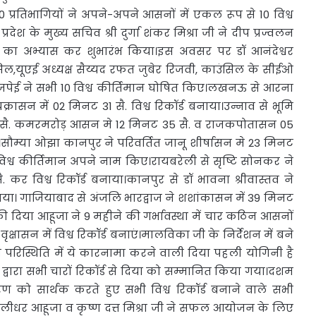
 10 प्रतिभागियों ने अपने-अपने आसनों में एकल रूप से 10 विश्व
्रदेश के मुख्य सचिव श्री दुर्गा शंकर मिश्रा जी ने दीप प्रज्वलन
कॉल का अभ्यास कर शुभारंभ किया।इस अवसर पर डॉ आनंदेश्वर
ंसिल,यूएई अध्यक्ष सैय्यद रफत जुबेर रिजवी, काउंसिल के सीईओ
जपेई ने सभी 10 विश्व कीर्तिमान घोषित किए।लखनऊ से आरना
ासन में 02 मिनट 31 सै. विश्व रिकॉर्ड बनाया।उन्नाव से भूमि
7 सै. कमरमरोड़ आसन मे 12 मिनट 35 सै. व राजकपोतासन 05
ौम्या ओझा कानपुर ने परिवर्तित जानू शीर्षासन मे 23 मिनट
िश्व कीर्तिमान अपने नाम किए।रायबरेली से सृष्टि सोनकर ने
ै. कर विश्व रिकॉर्ड बनाया।कानपुर से डॉ भावना श्रीवास्तव ने
नाया। गाजियाबाद से अंजलि भारद्वाज ने शशांकासन में 39 मिनट
 दिया आहूजा ने 9 महीने की गर्भावस्था में चार कठिन आसनों
षासन में विश्व रिकॉर्ड बनाएं।मालविका जी के निर्देशन में बने
परिस्थिति में ये कारनामा करने वाली दिया पहली योगिनी है
ं द्वारा सभी चारों रिकॉर्ड से दिया को सम्मानित किया गया।दशम
रण को सार्थक करते हुए सभी विश्व रिकॉर्ड बनाने वाले सभी
रलीधर आहूजा व कृष्ण दत्त मिश्रा जी ने सफल आयोजन के लिए