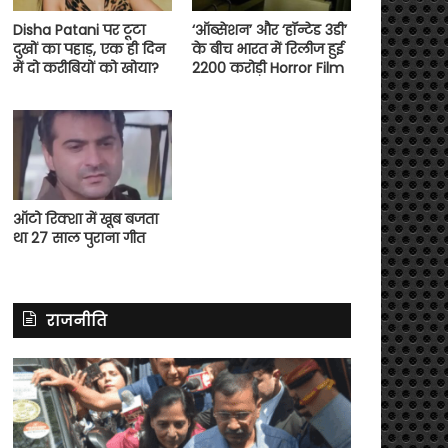
Disha Patani पर टूटा
‘ऑब्सेशन’ और ‘हॉन्टेड 3डी’
दुखों का पहाड़, एक ही दिन
के बीच भारत में रिलीज हुई
में दो करीबियों को खोया?
2200 करोड़ी Horror Film
ऑटो रिक्शा में खूब बजता
था 27 साल पुराना गीत
राजनीति