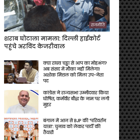
राजनीति
शराब घोटाला मामला: दिल्ली हाईकोर्ट
पहुंचे अरविंद केजरीवाल
क्या राघव चड्ढा से आप का मोहभंग?
अब संसद में मौका नहीं मिलेगा!
अशोक मित्तल को मिला उप-नेता
पद
कांग्रेस ने राज्यसभा उम्मीदवार किया
घोषित, कर्मवीर बौद्ध के नाम पर लगी
मुहर
बंगाल में आज से BJP की ‘परिवर्तन
यात्रा’: चुनाव को लेकर पार्टी की
तैयारी