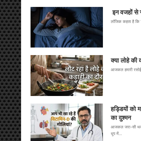
इन वजहों से 
लॉजिक कहता है कि 
क्या लोहे की 
आजकल हमारी रसोई मे
हड्डियों को
का दुश्मन
आजकल जरा-सी थकान य
धूप में…