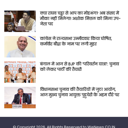
क्या राघव चड्ढा से आप का मोहभंग? अब संसद में
मौका नहीं मिलेगा! अशोक मित्तल को मिला उप-
नेता पद
कांग्रेस ने राज्यसभा उम्मीदवार किया घोषित,
कर्मवीर बौद्ध के नाम पर लगी मुहर
बंगाल में आज से BJP की ‘परिवर्तन यात्रा’: चुनाव
को लेकर पार्टी की तैयारी
विधानसभा चुनाव की तैयारियों में जुटा आयोग,
आज मुख्य चुनाव आयुक्त पुडुचेरी के अहम दौरे पर
© Copyright 2026, All Rights Reserved to WeNews.CO.IN