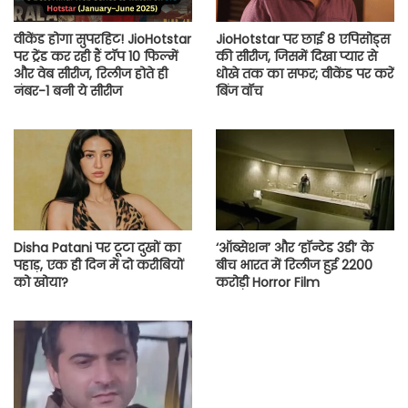
वीकेंड होगा सुपरहिट! JioHotstar
JioHotstar पर छाई 8 एपिसोड्स
पर ट्रेंड कर रही हैं टॉप 10 फिल्में
की सीरीज, जिसमें दिखा प्यार से
और वेब सीरीज, रिलीज होते ही
धोखे तक का सफर; वीकेंड पर करें
नंबर-1 बनी ये सीरीज
बिंज वॉच
Disha Patani पर टूटा दुखों का
‘ऑब्सेशन’ और ‘हॉन्टेड 3डी’ के
पहाड़, एक ही दिन में दो करीबियों
बीच भारत में रिलीज हुई 2200
को खोया?
करोड़ी Horror Film