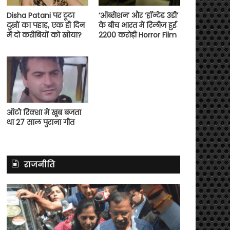
Disha Patani पर टूटा
‘ऑब्सेशन’ और ‘हॉन्टेड 3डी’
दुखों का पहाड़, एक ही दिन
के बीच भारत में रिलीज हुई
में दो करीबियों को खोया?
2200 करोड़ी Horror Film
ऑटो रिक्शा में खूब बजता
था 27 साल पुराना गीत
राजनीति