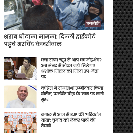
राजनीति
शराब घोटाला मामला: दिल्ली हाईकोर्ट
पहुंचे अरविंद केजरीवाल
क्या राघव चड्ढा से आप का मोहभंग?
अब संसद में मौका नहीं मिलेगा!
अशोक मित्तल को मिला उप-नेता
पद
कांग्रेस ने राज्यसभा उम्मीदवार किया
घोषित, कर्मवीर बौद्ध के नाम पर लगी
मुहर
बंगाल में आज से BJP की ‘परिवर्तन
यात्रा’: चुनाव को लेकर पार्टी की
तैयारी