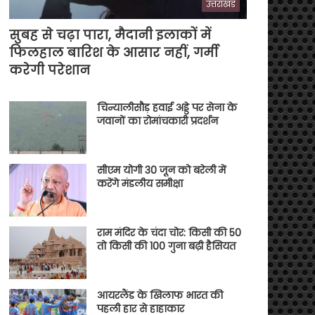
उत्तराखंड
सुबह से चढ़ा पारा, मैदानी इलाकों में
फिलहाल बारिश के आसार नहीं, गर्मी
करेगी परेशान
चिन्यालीसौड़ हवाई अड्डे पर सेना के
जवानों का रोमांचकारी प्रदर्शन
सीएम योगी 30 जून को बरेली में
करेंगे मंडलीय समीक्षा
राम मंदिर के चंदा चोर: किसी की 50
तो किसी की 100 गुना बढ़ी हैसियत
आयरलैंड के खिलाफ भारत की
पहली हार से हाहाकार