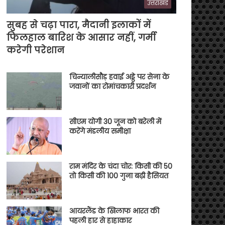
उत्तराखंड
सुबह से चढ़ा पारा, मैदानी इलाकों में
फिलहाल बारिश के आसार नहीं, गर्मी
करेगी परेशान
चिन्यालीसौड़ हवाई अड्डे पर सेना के
जवानों का रोमांचकारी प्रदर्शन
सीएम योगी 30 जून को बरेली में
करेंगे मंडलीय समीक्षा
राम मंदिर के चंदा चोर: किसी की 50
तो किसी की 100 गुना बढ़ी हैसियत
आयरलैंड के खिलाफ भारत की
पहली हार से हाहाकार