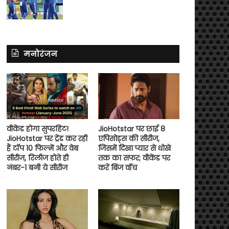
मनोरंजन
वीकेंड होगा सुपरहिट!
JioHotstar पर छाई 8
JioHotstar पर ट्रेंड कर रही
एपिसोड्स की सीरीज,
हैं टॉप 10 फिल्में और वेब
जिसमें दिखा प्यार से धोखे
सीरीज, रिलीज होते ही
तक का सफर; वीकेंड पर
नंबर-1 बनी ये सीरीज
करें बिंज वॉच