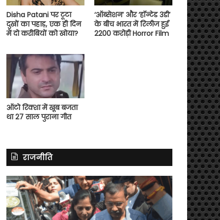
Disha Patani पर टूटा
‘ऑब्सेशन’ और ‘हॉन्टेड 3डी’
दुखों का पहाड़, एक ही दिन
के बीच भारत में रिलीज हुई
में दो करीबियों को खोया?
2200 करोड़ी Horror Film
ऑटो रिक्शा में खूब बजता
था 27 साल पुराना गीत
राजनीति