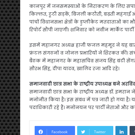
कानपुर में जनसमस्याओं के निराकरण के लिए सपा 16
किल्लत, टूटी सड़कें, बिजली कटौती, बढ़ती महंगाई औ
पांचों विधानसभा क्षेत्रों के डुप्लीकेट मतदाताओं का 
रिपोर्ट सौंपी जाएगी। शनिवार को नवीन मार्केट पार्
इसमें महानगर अध्यक्ष हाजी फजल महमूद ने यह बात कही। इ
फ्रंटल संगठनों व जोनल प्रभारियों ने शिरकत की। संच
बैठक में महानगर के महासचिव संजय सिंह बंटी सेंग
सौरभ सिंह, दीपा यादव, खालिद रजा आदि रहे।
समाजवादी छात्र सभा के राष्ट्रीय उपाध्यक्ष बने अरवि
समाजवादी छात्र सभा के राष्ट्रीय अध्यक्ष डॉ. इमरान न
मनोनीत किया है। इस संबंध में पत्र जारी हो गया है।
पदाधिकारी रहे हैं। मनोनयन पर पार्टी नेताओं और कार्
Link
Facebook
Twitter