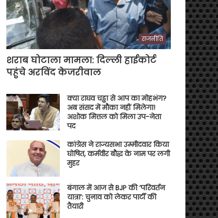
राजनीति
शराब घोटाला मामला: दिल्ली हाईकोर्ट
पहुंचे अरविंद केजरीवाल
क्या राघव चड्ढा से आप का मोहभंग?
अब संसद में मौका नहीं मिलेगा!
अशोक मित्तल को मिला उप-नेता
पद
कांग्रेस ने राज्यसभा उम्मीदवार किया
घोषित, कर्मवीर बौद्ध के नाम पर लगी
मुहर
बंगाल में आज से BJP की ‘परिवर्तन
यात्रा’: चुनाव को लेकर पार्टी की
तैयारी