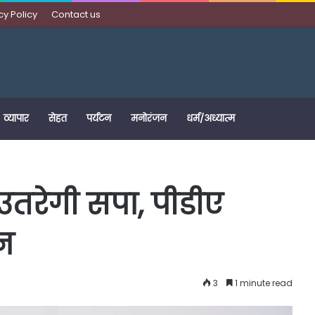
cy Policy
Contact us
व्यापार
सेहत
पर्यटन
मनोरंजन
धर्म/अध्यात्म
उतरेगी सपा, पीडीए
ान
3
1 minute read