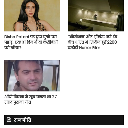
Disha Patani पर टूटा दुखों का
‘ऑब्सेशन’ और ‘हॉन्टेड 3डी’ के
पहाड़, एक ही दिन में दो करीबियों
बीच भारत में रिलीज हुई 2200
को खोया?
करोड़ी Horror Film
ऑटो रिक्शा में खूब बजता था 27
साल पुराना गीत
राजनीति