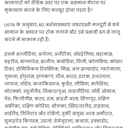
कामगारों को वैश्विक स्तर पर एक असमान मैदान पर
मुकाबला करने के लिए मजबूर होना पड़ता है।”
USTR के अनुसार, 60 अर्थव्यवस्थाएं जबरदस्ती मजदूरी से बने
सामान के आयात पर रोक लगाने और उसे प्रभावी ढंग से लागू
करने में नाकाम रही हैं।
इनमें अल्जीरिया, अंगोला, अर्जेंटीना, ऑस्ट्रेलिया, बहामास,
बहरीन, बांग्लादेश, ब्राजील, कंबोडिया, चिली, कोलंबिया, कोस्टा
रिका, डोमिनिकन रिपब्लिक, मिस्र, अल सल्वाडोर, ग्वाटेमाला,
गुयाना, होंडुरास, हांगकांग, चीन, भारत, इराक, इजरायल,
जापान, जॉर्डन, कजाकिस्तान, कुवैत, लीबिया, मलेशिया,
मोरक्को, न्यूजीलैंड, निकारागुआ, नाइजीरिया, नॉर्वे, ओमान,
पेरू, फिलीपींस, कतर, रूस, सऊदी अरब, सिंगापुर, दक्षिण
अफ्रीका, दक्षिण कोरिया, श्रीलंका, स्विट्जरलैंड, ताइवान,
थाईलैंड, त्रिनिदाद और टोबैगो, तुर्की, संयुक्त अरब अमीरात,
यूनाइटेड किंगडम, उरुग्वे, वेनेज़ुएला, कनाडा, इक्वाडोर,