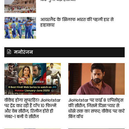
आयरलैंड के खिलाफ भारत की पहली हार से
हाहाकार
मनोरंजन
वीकेंड होगा सुपरहिट! JioHotstar
JioHotstar पर छाई 8 एपिसोड्स
पर ट्रेंड कर रही हैं टॉप 10 फिल्में
की सीरीज, जिसमें दिखा प्यार से
और वेब सीरीज, रिलीज होते ही
धोखे तक का सफर; वीकेंड पर करें
नंबर-1 बनी ये सीरीज
बिंज वॉच