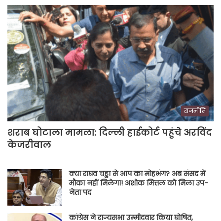
राजनीति
शराब घोटाला मामला: दिल्ली हाईकोर्ट पहुंचे अरविंद
केजरीवाल
क्या राघव चड्ढा से आप का मोहभंग? अब संसद में
मौका नहीं मिलेगा! अशोक मित्तल को मिला उप-
नेता पद
कांग्रेस ने राज्यसभा उम्मीदवार किया घोषित,