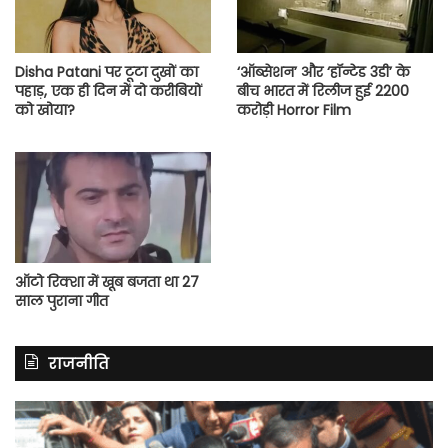
Disha Patani पर टूटा दुखों का
‘ऑब्सेशन’ और ‘हॉन्टेड 3डी’ के
पहाड़, एक ही दिन में दो करीबियों
बीच भारत में रिलीज हुई 2200
को खोया?
करोड़ी Horror Film
ऑटो रिक्शा में खूब बजता था 27
साल पुराना गीत
राजनीति