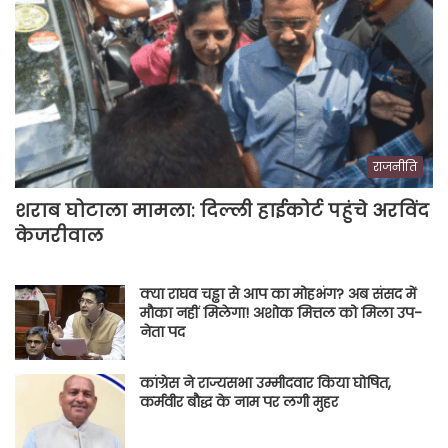
राजनीति
शराब घोटाला मामला: दिल्ली हाईकोर्ट पहुंचे अरविंद
केजरीवाल
क्या राघव चड्ढा से आप का मोहभंग? अब संसद में
मौका नहीं मिलेगा! अशोक मित्तल को मिला उप-
नेता पद
कांग्रेस ने राज्यसभा उम्मीदवार किया घोषित,
कर्मवीर बौद्ध के नाम पर लगी मुहर