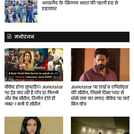
आयरलैंड के खिलाफ भारत की पहली हार से
हाहाकार
मनोरंजन
वीकेंड होगा सुपरहिट! JioHotstar
JioHotstar पर छाई 8 एपिसोड्स
पर ट्रेंड कर रही हैं टॉप 10 फिल्में
की सीरीज, जिसमें दिखा प्यार से
और वेब सीरीज, रिलीज होते ही
धोखे तक का सफर; वीकेंड पर करें
नंबर-1 बनी ये सीरीज
बिंज वॉच