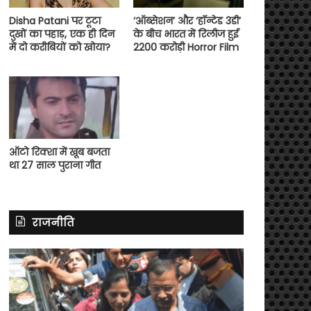
Disha Patani पर टूटा
‘ऑब्सेशन’ और ‘हॉन्टेड 3डी’
दुखों का पहाड़, एक ही दिन
के बीच भारत में रिलीज हुई
में दो करीबियों को खोया?
2200 करोड़ी Horror Film
ऑटो रिक्शा में खूब बजता
था 27 साल पुराना गीत
राजनीति