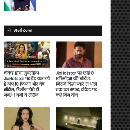
मनोरंजन
वीकेंड होगा सुपरहिट!
JioHotstar पर छाई 8
JioHotstar पर ट्रेंड कर रही
एपिसोड्स की सीरीज,
हैं टॉप 10 फिल्में और वेब
जिसमें दिखा प्यार से धोखे
सीरीज, रिलीज होते ही
तक का सफर; वीकेंड पर
नंबर-1 बनी ये सीरीज
करें बिंज वॉच