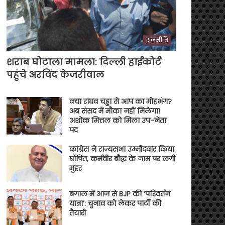
राजनीति
शराब घोटाला मामला: दिल्ली हाईकोर्ट
पहुंचे अरविंद केजरीवाल
क्या राघव चड्ढा से आप का मोहभंग?
अब संसद में मौका नहीं मिलेगा!
अशोक मित्तल को मिला उप-नेता
पद
कांग्रेस ने राज्यसभा उम्मीदवार किया
घोषित, कर्मवीर बौद्ध के नाम पर लगी
मुहर
बंगाल में आज से BJP की ‘परिवर्तन
यात्रा’: चुनाव को लेकर पार्टी की
तैयारी