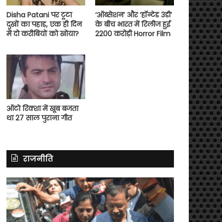
Disha Patani पर टूटा
‘ऑब्सेशन’ और ‘हॉन्टेड 3डी’
दुखों का पहाड़, एक ही दिन
के बीच भारत में रिलीज हुई
में दो करीबियों को खोया?
2200 करोड़ी Horror Film
ऑटो रिक्शा में खूब बजता
था 27 साल पुराना गीत
राजनीति