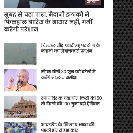
उत्तराखंड
सुबह से चढ़ा पारा, मैदानी इलाकों में
फिलहाल बारिश के आसार नहीं, गर्मी
करेगी परेशान
चिन्यालीसौड़ हवाई अड्डे पर सेना के
जवानों का रोमांचकारी प्रदर्शन
सीएम योगी 30 जून को बरेली में
करेंगे मंडलीय समीक्षा
राम मंदिर के चंदा चोर: किसी की 50
तो किसी की 100 गुना बढ़ी हैसियत
आयरलैंड के खिलाफ भारत की
पहली हार से हाहाकार