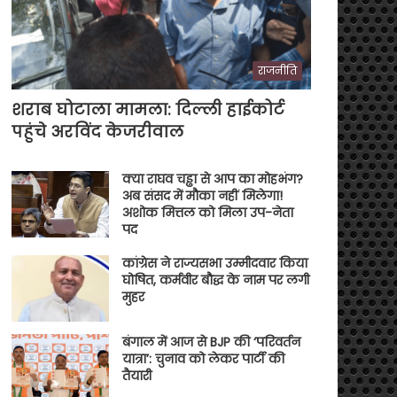
राजनीति
शराब घोटाला मामला: दिल्ली हाईकोर्ट
पहुंचे अरविंद केजरीवाल
क्या राघव चड्ढा से आप का मोहभंग?
अब संसद में मौका नहीं मिलेगा!
अशोक मित्तल को मिला उप-नेता
पद
कांग्रेस ने राज्यसभा उम्मीदवार किया
घोषित, कर्मवीर बौद्ध के नाम पर लगी
मुहर
बंगाल में आज से BJP की ‘परिवर्तन
यात्रा’: चुनाव को लेकर पार्टी की
तैयारी