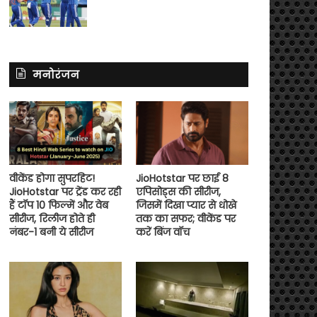
मनोरंजन
वीकेंड होगा सुपरहिट!
JioHotstar पर छाई 8
JioHotstar पर ट्रेंड कर रही
एपिसोड्स की सीरीज,
हैं टॉप 10 फिल्में और वेब
जिसमें दिखा प्यार से धोखे
सीरीज, रिलीज होते ही
तक का सफर; वीकेंड पर
नंबर-1 बनी ये सीरीज
करें बिंज वॉच