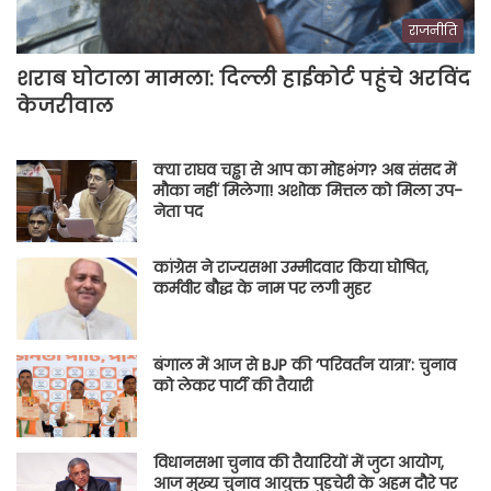
राजनीति
शराब घोटाला मामला: दिल्ली हाईकोर्ट पहुंचे अरविंद
केजरीवाल
क्या राघव चड्ढा से आप का मोहभंग? अब संसद में
मौका नहीं मिलेगा! अशोक मित्तल को मिला उप-
नेता पद
कांग्रेस ने राज्यसभा उम्मीदवार किया घोषित,
कर्मवीर बौद्ध के नाम पर लगी मुहर
बंगाल में आज से BJP की ‘परिवर्तन यात्रा’: चुनाव
को लेकर पार्टी की तैयारी
विधानसभा चुनाव की तैयारियों में जुटा आयोग,
आज मुख्य चुनाव आयुक्त पुडुचेरी के अहम दौरे पर