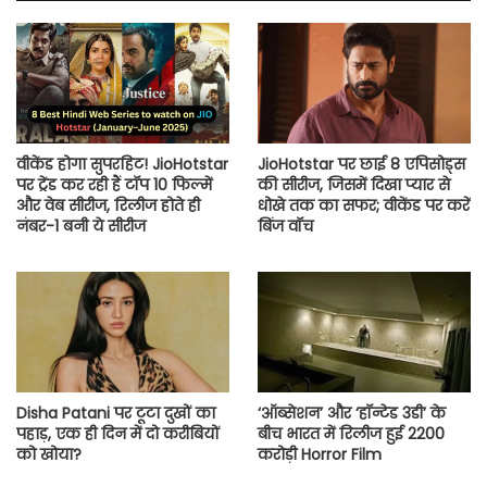
वीकेंड होगा सुपरहिट! JioHotstar
JioHotstar पर छाई 8 एपिसोड्स
पर ट्रेंड कर रही हैं टॉप 10 फिल्में
की सीरीज, जिसमें दिखा प्यार से
और वेब सीरीज, रिलीज होते ही
धोखे तक का सफर; वीकेंड पर करें
नंबर-1 बनी ये सीरीज
बिंज वॉच
Disha Patani पर टूटा दुखों का
‘ऑब्सेशन’ और ‘हॉन्टेड 3डी’ के
पहाड़, एक ही दिन में दो करीबियों
बीच भारत में रिलीज हुई 2200
को खोया?
करोड़ी Horror Film