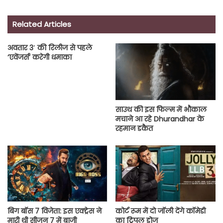
Related Articles
अवतार 3′ की रिलीज से पहले
‘एवेंजर्स’ करेगी धमाका
साउथ की इस फिल्म में भौकाल
मचाने आ रहे Dhurandhar के
रहमान डकैत
बिग बॉस 7 विजेता: इस एक्ट्रेस ने
कोर्ट रूम में दो जॉली देंगे कॉमेडी
मारी थी सीजन 7 में बाजी
का ट्रिपल डोज