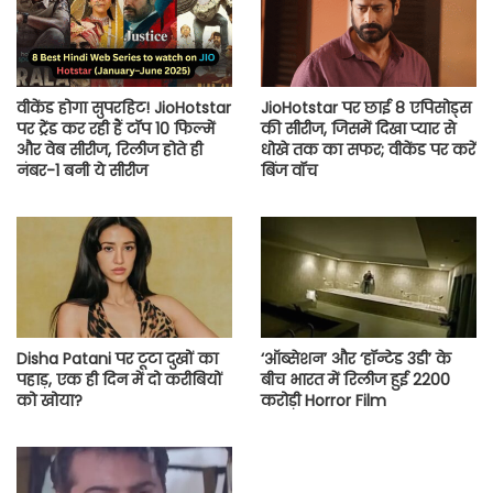
वीकेंड होगा सुपरहिट! JioHotstar
JioHotstar पर छाई 8 एपिसोड्स
पर ट्रेंड कर रही हैं टॉप 10 फिल्में
की सीरीज, जिसमें दिखा प्यार से
और वेब सीरीज, रिलीज होते ही
धोखे तक का सफर; वीकेंड पर करें
नंबर-1 बनी ये सीरीज
बिंज वॉच
Disha Patani पर टूटा दुखों का
‘ऑब्सेशन’ और ‘हॉन्टेड 3डी’ के
पहाड़, एक ही दिन में दो करीबियों
बीच भारत में रिलीज हुई 2200
को खोया?
करोड़ी Horror Film