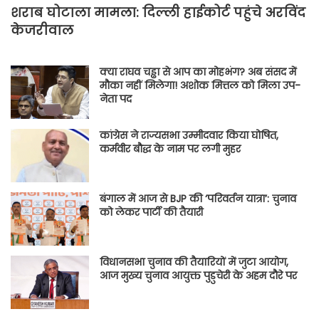
शराब घोटाला मामला: दिल्ली हाईकोर्ट पहुंचे अरविंद
केजरीवाल
क्या राघव चड्ढा से आप का मोहभंग? अब संसद में
मौका नहीं मिलेगा! अशोक मित्तल को मिला उप-
नेता पद
कांग्रेस ने राज्यसभा उम्मीदवार किया घोषित,
कर्मवीर बौद्ध के नाम पर लगी मुहर
बंगाल में आज से BJP की ‘परिवर्तन यात्रा’: चुनाव
को लेकर पार्टी की तैयारी
विधानसभा चुनाव की तैयारियों में जुटा आयोग,
आज मुख्य चुनाव आयुक्त पुडुचेरी के अहम दौरे पर