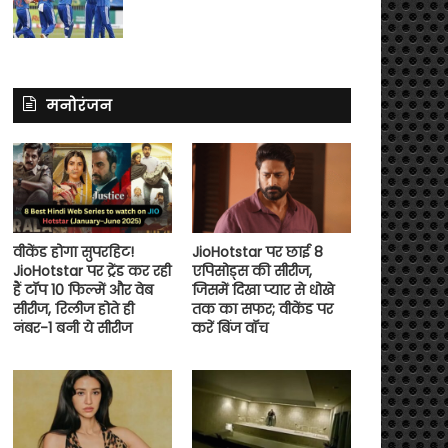
मनोरंजन
वीकेंड होगा सुपरहिट!
JioHotstar पर छाई 8
JioHotstar पर ट्रेंड कर रही
एपिसोड्स की सीरीज,
हैं टॉप 10 फिल्में और वेब
जिसमें दिखा प्यार से धोखे
सीरीज, रिलीज होते ही
तक का सफर; वीकेंड पर
नंबर-1 बनी ये सीरीज
करें बिंज वॉच