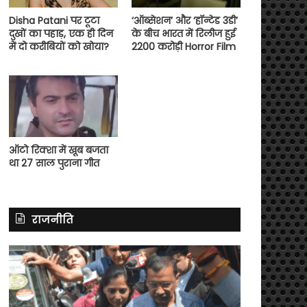
Disha Patani पर टूटा
‘ऑब्सेशन’ और ‘हॉन्टेड 3डी’
दुखों का पहाड़, एक ही दिन
के बीच भारत में रिलीज हुई
में दो करीबियों को खोया?
2200 करोड़ी Horror Film
ऑटो रिक्शा में खूब बजता
था 27 साल पुराना गीत
राजनीति