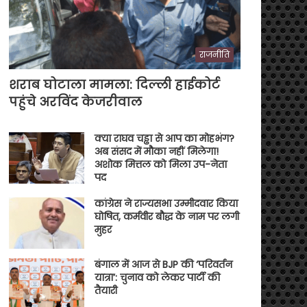
राजनीति
शराब घोटाला मामला: दिल्ली हाईकोर्ट
पहुंचे अरविंद केजरीवाल
क्या राघव चड्ढा से आप का मोहभंग?
अब संसद में मौका नहीं मिलेगा!
अशोक मित्तल को मिला उप-नेता
पद
कांग्रेस ने राज्यसभा उम्मीदवार किया
घोषित, कर्मवीर बौद्ध के नाम पर लगी
मुहर
बंगाल में आज से BJP की ‘परिवर्तन
यात्रा’: चुनाव को लेकर पार्टी की
तैयारी