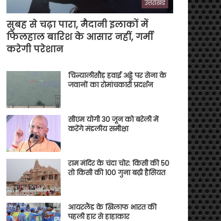
उत्तराखंड
सुबह से चढ़ा पारा, मैदानी इलाकों में
फिलहाल बारिश के आसार नहीं, गर्मी
करेगी परेशान
चिन्यालीसौड़ हवाई अड्डे पर सेना के
जवानों का रोमांचकारी प्रदर्शन
सीएम योगी 30 जून को बरेली में
करेंगे मंडलीय समीक्षा
राम मंदिर के चंदा चोर: किसी की 50
तो किसी की 100 गुना बढ़ी हैसियत
आयरलैंड के खिलाफ भारत की
पहली हार से हाहाकार