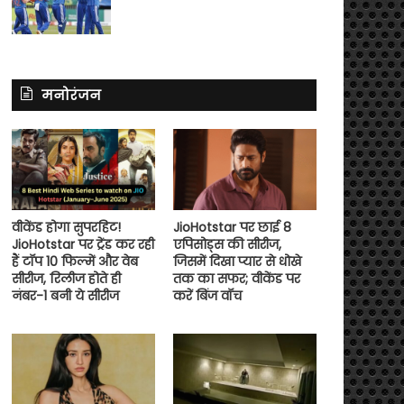
मनोरंजन
वीकेंड होगा सुपरहिट!
JioHotstar पर छाई 8
JioHotstar पर ट्रेंड कर रही
एपिसोड्स की सीरीज,
हैं टॉप 10 फिल्में और वेब
जिसमें दिखा प्यार से धोखे
सीरीज, रिलीज होते ही
तक का सफर; वीकेंड पर
नंबर-1 बनी ये सीरीज
करें बिंज वॉच