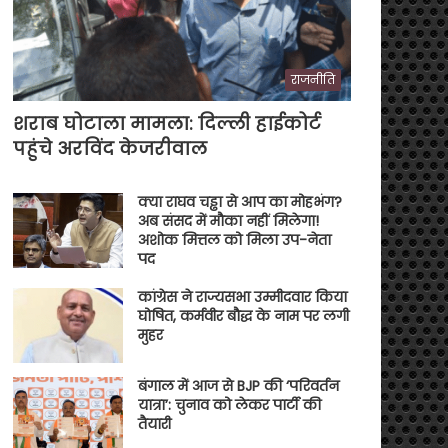
राजनीति
शराब घोटाला मामला: दिल्ली हाईकोर्ट
पहुंचे अरविंद केजरीवाल
क्या राघव चड्ढा से आप का मोहभंग?
अब संसद में मौका नहीं मिलेगा!
अशोक मित्तल को मिला उप-नेता
पद
कांग्रेस ने राज्यसभा उम्मीदवार किया
घोषित, कर्मवीर बौद्ध के नाम पर लगी
मुहर
बंगाल में आज से BJP की ‘परिवर्तन
यात्रा’: चुनाव को लेकर पार्टी की
तैयारी