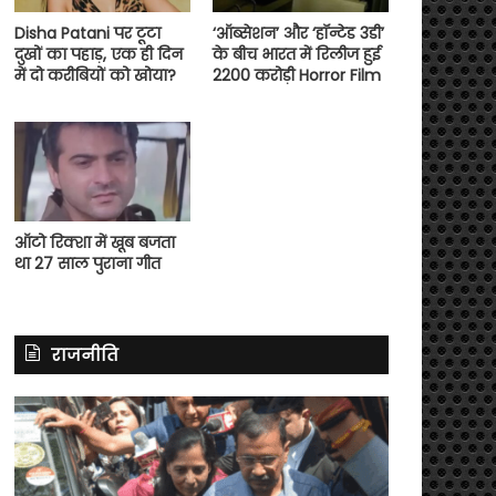
Disha Patani पर टूटा
‘ऑब्सेशन’ और ‘हॉन्टेड 3डी’
दुखों का पहाड़, एक ही दिन
के बीच भारत में रिलीज हुई
में दो करीबियों को खोया?
2200 करोड़ी Horror Film
ऑटो रिक्शा में खूब बजता
था 27 साल पुराना गीत
राजनीति