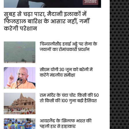
उत्तराखंड
सुबह से चढ़ा पारा, मैदानी इलाकों में
फिलहाल बारिश के आसार नहीं, गर्मी
करेगी परेशान
चिन्यालीसौड़ हवाई अड्डे पर सेना के
जवानों का रोमांचकारी प्रदर्शन
सीएम योगी 30 जून को बरेली में
करेंगे मंडलीय समीक्षा
राम मंदिर के चंदा चोर: किसी की 50
तो किसी की 100 गुना बढ़ी हैसियत
आयरलैंड के खिलाफ भारत की
पहली हार से हाहाकार