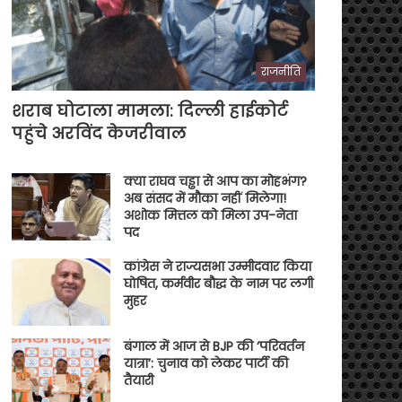
राजनीति
शराब घोटाला मामला: दिल्ली हाईकोर्ट
पहुंचे अरविंद केजरीवाल
क्या राघव चड्ढा से आप का मोहभंग?
अब संसद में मौका नहीं मिलेगा!
अशोक मित्तल को मिला उप-नेता
पद
कांग्रेस ने राज्यसभा उम्मीदवार किया
घोषित, कर्मवीर बौद्ध के नाम पर लगी
मुहर
बंगाल में आज से BJP की ‘परिवर्तन
यात्रा’: चुनाव को लेकर पार्टी की
तैयारी