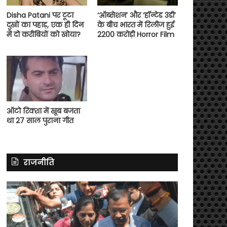
Disha Patani पर टूटा
‘ऑब्सेशन’ और ‘हॉन्टेड 3डी’
दुखों का पहाड़, एक ही दिन
के बीच भारत में रिलीज हुई
में दो करीबियों को खोया?
2200 करोड़ी Horror Film
ऑटो रिक्शा में खूब बजता
था 27 साल पुराना गीत
राजनीति