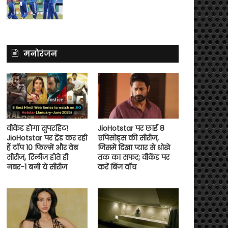
मनोरंजन
वीकेंड होगा सुपरहिट!
JioHotstar पर छाई 8
JioHotstar पर ट्रेंड कर रही
एपिसोड्स की सीरीज,
हैं टॉप 10 फिल्में और वेब
जिसमें दिखा प्यार से धोखे
सीरीज, रिलीज होते ही
तक का सफर; वीकेंड पर
नंबर-1 बनी ये सीरीज
करें बिंज वॉच