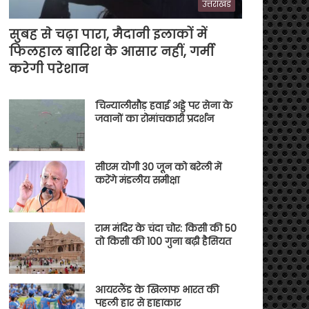
उत्तराखंड
सुबह से चढ़ा पारा, मैदानी इलाकों में
फिलहाल बारिश के आसार नहीं, गर्मी
करेगी परेशान
चिन्यालीसौड़ हवाई अड्डे पर सेना के
जवानों का रोमांचकारी प्रदर्शन
सीएम योगी 30 जून को बरेली में
करेंगे मंडलीय समीक्षा
राम मंदिर के चंदा चोर: किसी की 50
तो किसी की 100 गुना बढ़ी हैसियत
आयरलैंड के खिलाफ भारत की
पहली हार से हाहाकार