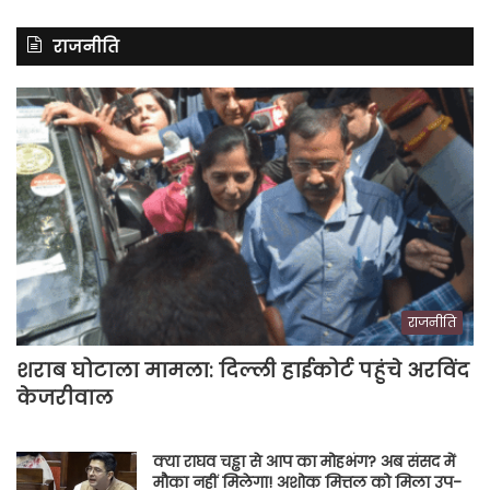
राजनीति
राजनीति
शराब घोटाला मामला: दिल्ली हाईकोर्ट पहुंचे अरविंद
केजरीवाल
क्या राघव चड्ढा से आप का मोहभंग? अब संसद में
मौका नहीं मिलेगा! अशोक मित्तल को मिला उप-