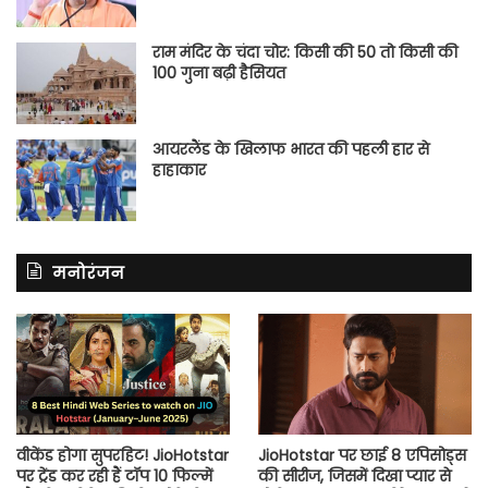
राम मंदिर के चंदा चोर: किसी की 50 तो किसी की
100 गुना बढ़ी हैसियत
आयरलैंड के खिलाफ भारत की पहली हार से
हाहाकार
मनोरंजन
वीकेंड होगा सुपरहिट! JioHotstar
JioHotstar पर छाई 8 एपिसोड्स
पर ट्रेंड कर रही हैं टॉप 10 फिल्में
की सीरीज, जिसमें दिखा प्यार से