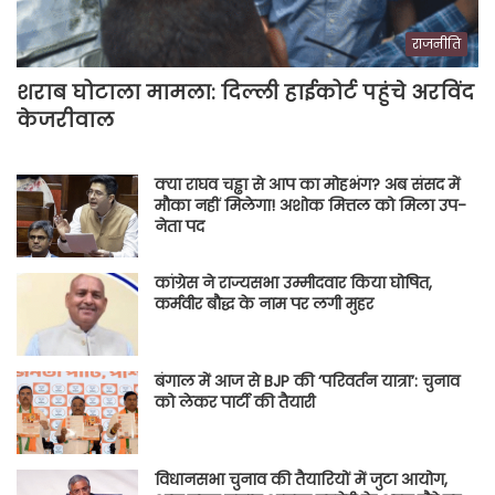
राजनीति
शराब घोटाला मामला: दिल्ली हाईकोर्ट पहुंचे अरविंद
केजरीवाल
क्या राघव चड्ढा से आप का मोहभंग? अब संसद में
मौका नहीं मिलेगा! अशोक मित्तल को मिला उप-
नेता पद
कांग्रेस ने राज्यसभा उम्मीदवार किया घोषित,
कर्मवीर बौद्ध के नाम पर लगी मुहर
बंगाल में आज से BJP की ‘परिवर्तन यात्रा’: चुनाव
को लेकर पार्टी की तैयारी
विधानसभा चुनाव की तैयारियों में जुटा आयोग,