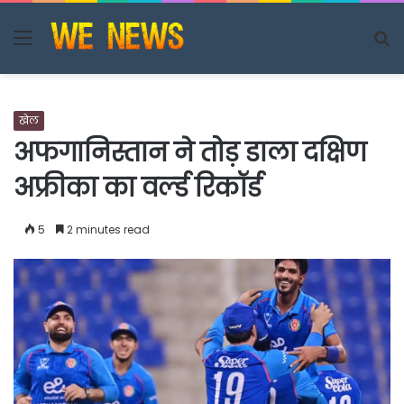
Menu
S
fo
खेल
अफगानिस्‍तान ने तोड़ डाला दक्षिण
अफ्रीका का वर्ल्‍ड रिकॉर्ड
5
2 minutes read