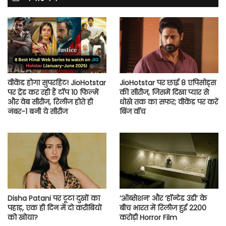
वीकेंड होगा सुपरहिट! JioHotstar
JioHotstar पर छाई 8 एपिसोड्स
पर ट्रेंड कर रही हैं टॉप 10 फिल्में
की सीरीज, जिसमें दिखा प्यार से
और वेब सीरीज, रिलीज होते ही
धोखे तक का सफर; वीकेंड पर करें
नंबर-1 बनी ये सीरीज
बिंज वॉच
Disha Patani पर टूटा दुखों का
‘ऑब्सेशन’ और ‘हॉन्टेड 3डी’ के
पहाड़, एक ही दिन में दो करीबियों
बीच भारत में रिलीज हुई 2200
को खोया?
करोड़ी Horror Film